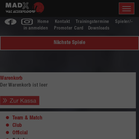
Home
Kontakt
Trainingstermine
Spieler/-
in anmelden
Promoter Card
Downloads
Nächste Spiele
Warenkorb
Der Warenkorb ist leer
Team & Match
Club
Official