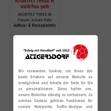
KOURTFLY THREE W
weiß/fluo gelb
KOURTFLY THREE W
Frauen, schale Füße
Aufbau- & Kreisspielerin
Wir verwenden Cookies, um Ihnen das
beste Erlebnis auf unserer Website zu
ermöglichen und Inhalte der Seite für Sie
zu personalisieren. Diese helfen uns,
KOURTFLY THREE W
unsere Websites ständig zu verbessern. Zu
weiß/grau
solchen Cookies gehören Funktionen für
KOURTFLY THREE W
soziale Netzwerke, Traffic-Analyse und
Frauen, schale Füße