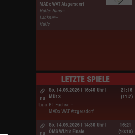
MADx WAT Atzgersdorf
Halle: Hans–
Lackner–
Halle
LETZTE SPIELE
So. 14.06.2026 | 16:40 Uhr |
21:16
MU13
(11:7)
nu
Liga
BT Füchse –
MADx WAT Atzgersdorf
So. 14.06.2026 | 14:30 Uhr |
16:21
ÖMS WU12 Finale
(10:10)
nu