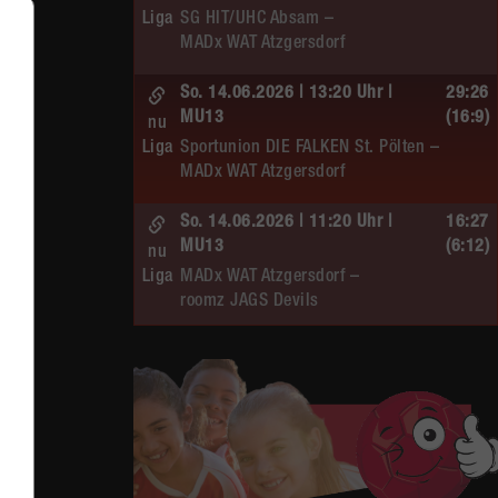
Liga
SG HIT/UHC Absam –
MADx WAT Atzgersdorf
So. 14.06.2026 | 13:20 Uhr |
29:26
MU13
(16:9)
nu
Liga
Sportunion DIE FALKEN St. Pölten –
MADx WAT Atzgersdorf
So. 14.06.2026 | 11:20 Uhr |
16:27
MU13
(6:12)
nu
Liga
MADx WAT Atzgersdorf –
roomz JAGS Devils
So. 14.06.2026 | 10:30 Uhr |
20:13
ÖMS WU12 HF
(10:6)
nu
Liga
SC HIT/UHC Absam –
MADx WAT Atzgersdorf
Sa. 13.06.2026 | 19:05 Uhr |
30:19