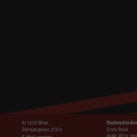
A-1230 Wien
Bankverbindun
Dernjacgasse 2/3/3
Erste Bank
IBAN: AT32 20