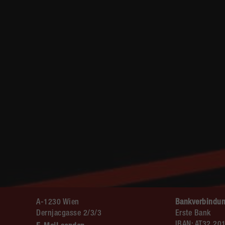
A-1230 Wien
Bankverbindun
Dernjacgasse 2/3/3
Erste Bank
IBAN: AT32 20