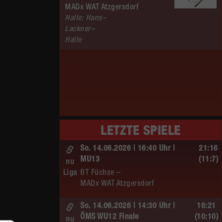
MADx WAT Atzgersdorf
Halle: Hans–
Lackner–
Halle
LETZTE SPIELE
So. 14.06.2026 | 16:40 Uhr |
21:16
MU13
(11:7)
nu
Liga
BT Füchse –
MADx WAT Atzgersdorf
So. 14.06.2026 | 14:30 Uhr |
16:21
ÖMS WU12 Finale
(10:10)
nu