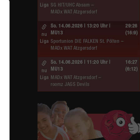
Liga
SG HIT/UHC Absam –
MADx WAT Atzgersdorf
So. 14.06.2026 | 13:20 Uhr |
29:26
MU13
(16:9)
nu
Liga
Sportunion DIE FALKEN St. Pölten –
MADx WAT Atzgersdorf
So. 14.06.2026 | 11:20 Uhr |
16:27
MU13
(6:12)
nu
Liga
MADx WAT Atzgersdorf –
roomz JAGS Devils
So. 14.06.2026 | 10:30 Uhr |
20:13
ÖMS WU12 HF
(10:6)
nu
Liga
SC HIT/UHC Absam –
MADx WAT Atzgersdorf
Sa. 13.06.2026 | 19:05 Uhr |
30:19