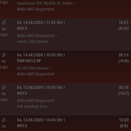
Liga
Sportunion DIE FALKEN St. Pölten –
MADx WAT Atzgersdorf
So. 14.06.2026 | 11:20 Uhr |
16:27
MU13
(6:12)
nu
Liga
MADx WAT Atzgersdorf –
roomz JAGS Devils
So. 14.06.2026 | 10:30 Uhr |
20:13
ÖMS WU12 HF
(10:6)
nu
Liga
SC HIT/UHC Absam –
MADx WAT Atzgersdorf
Sa. 13.06.2026 | 19:05 Uhr |
30:19
WU12
(16:7)
nu
Liga
MADx WAT Atzgersdorf –
HIB Handball Graz
Sa. 13.06.2026 | 14:30 Uhr |
12:20
WU12
(8:8)
nu