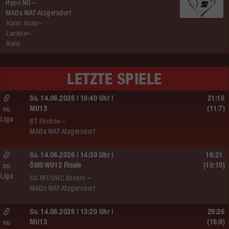
Hypo NÖ –
MADx WAT Atzgersdorf
Halle: Hans–
Lackner–
Halle
LETZTE SPIELE
So. 14.06.2026 | 16:40 Uhr |
21:16
MU13
(11:7)
nu
Liga
BT Füchse –
MADx WAT Atzgersdorf
So. 14.06.2026 | 14:30 Uhr |
16:21
ÖMS WU12 Finale
(10:10)
nu
Liga
SG HIT/UHC Absam –
MADx WAT Atzgersdorf
So. 14.06.2026 | 13:20 Uhr |
29:26
MU13
(16:9)
nu