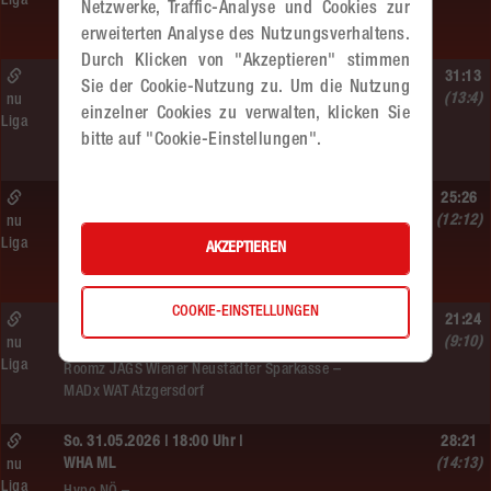
Liga
Hypo NÖ –
Netzwerke, Traffic-Analyse und Cookies zur
MADx WAT Atzgersdorf
erweiterten Analyse des Nutzungsverhaltens.
Durch Klicken von "Akzeptieren" stimmen
So. 07.06.2026 | 09:10 Uhr |
31:13
Sie der Cookie-Nutzung zu. Um die Nutzung
MU10
(13:4)
nu
einzelner Cookies zu verwalten, klicken Sie
Liga
MADx WAT Atzgersdorf –
bitte auf "Cookie-Einstellungen".
WAT Brigittenau
Sa. 06.06.2026 | 18:30 Uhr |
25:26
WU18
(12:12)
nu
Liga
MADx WAT Atzgersdorf –
AKZEPTIEREN
HIB Handball Graz
COOKIE-EINSTELLUNGEN
So. 06.06.2026 | 15:30 Uhr |
21:24
WU18
(9:10)
nu
Liga
Roomz JAGS Wiener Neustädter Sparkasse –
MADx WAT Atzgersdorf
So. 31.05.2026 | 18:00 Uhr |
28:21
WHA ML
(14:13)
nu
Liga