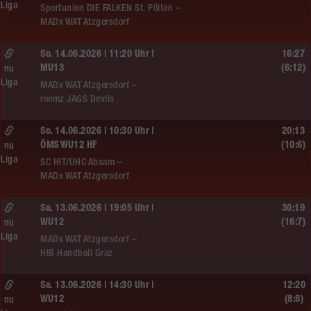
Liga
Sportunion DIE FALKEN St. Pölten –
MADx WAT Atzgersdorf
So. 14.06.2026 | 11:20 Uhr |
16:27
MU13
(6:12)
nu
Liga
MADx WAT Atzgersdorf –
roomz JAGS Devils
So. 14.06.2026 | 10:30 Uhr |
20:13
ÖMS WU12 HF
(10:6)
nu
Liga
SC HIT/UHC Absam –
MADx WAT Atzgersdorf
Sa. 13.06.2026 | 19:05 Uhr |
30:19
WU12
(16:7)
nu
Liga
MADx WAT Atzgersdorf –
HIB Handball Graz
Sa. 13.06.2026 | 14:30 Uhr |
12:20
WU12
(8:8)
nu