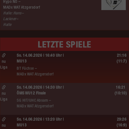
Hypo NÖ –
MADx WAT Atzgersdorf
Halle: Hans–
Lackner–
Halle
LETZTE SPIELE
So. 14.06.2026 | 16:40 Uhr |
21:16
MU13
(11:7)
nu
Liga
BT Füchse –
MADx WAT Atzgersdorf
So. 14.06.2026 | 14:30 Uhr |
16:21
ÖMS WU12 Finale
(10:10)
nu
Liga
SG HIT/UHC Absam –
MADx WAT Atzgersdorf
So. 14.06.2026 | 13:20 Uhr |
29:26
MU13
(16:9)
nu