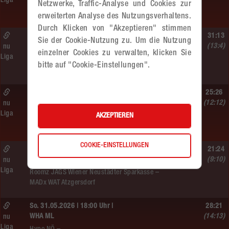
Liga
Hypo NÖ –
Netzwerke, Traffic-Analyse und Cookies zur
MADx WAT Atzgersdorf
erweiterten Analyse des Nutzungsverhaltens.
Durch Klicken von "Akzeptieren" stimmen
So. 07.06.2026 | 09:10 Uhr |
31:13
Sie der Cookie-Nutzung zu. Um die Nutzung
MU10
(13:4)
nu
einzelner Cookies zu verwalten, klicken Sie
Liga
MADx WAT Atzgersdorf –
bitte auf "Cookie-Einstellungen".
WAT Brigittenau
Sa. 06.06.2026 | 18:30 Uhr |
25:26
WU18
(12:12)
nu
Liga
MADx WAT Atzgersdorf –
AKZEPTIEREN
HIB Handball Graz
COOKIE-EINSTELLUNGEN
So. 06.06.2026 | 15:30 Uhr |
21:24
WU18
(9:10)
nu
Liga
Roomz JAGS Wiener Neustädter Sparkasse –
MADx WAT Atzgersdorf
So. 31.05.2026 | 18:00 Uhr |
28:21
WHA ML
(14:13)
nu
Liga