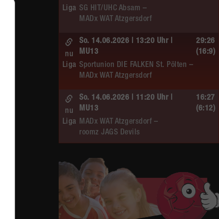
Liga
SG HIT/UHC Absam –
MADx WAT Atzgersdorf
So. 14.06.2026 | 13:20 Uhr |
29:26
MU13
(16:9)
nu
Liga
Sportunion DIE FALKEN St. Pölten –
MADx WAT Atzgersdorf
So. 14.06.2026 | 11:20 Uhr |
16:27
MU13
(6:12)
nu
Liga
MADx WAT Atzgersdorf –
roomz JAGS Devils
So. 14.06.2026 | 10:30 Uhr |
20:13
ÖMS WU12 HF
(10:6)
nu
Liga
SC HIT/UHC Absam –
MADx WAT Atzgersdorf
Sa. 13.06.2026 | 19:05 Uhr |
30:19