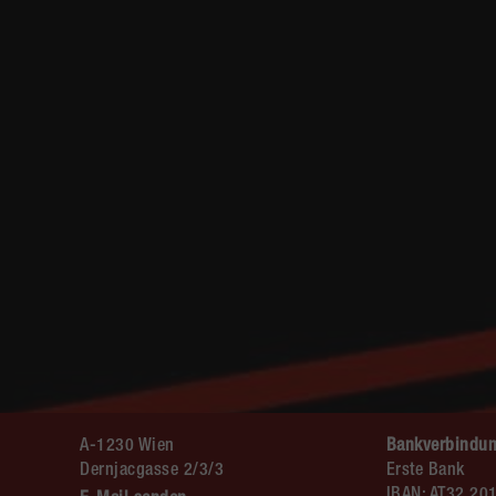
A-1230 Wien
Bankverbindun
Dernjacgasse 2/3/3
Erste Bank
IBAN: AT32 20