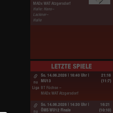
MADx WAT Atzgersdorf
Halle: Hans–
Lackner–
Halle
LETZTE SPIELE
So. 14.06.2026 | 16:40 Uhr |
21:16
MU13
(11:7)
nu
Liga
BT Füchse –
MADx WAT Atzgersdorf
So. 14.06.2026 | 14:30 Uhr |
16:21
ÖMS WU12 Finale
(10:10)
nu