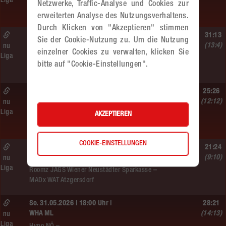
Liga
Hypo NÖ –
Netzwerke, Traffic-Analyse und Cookies zur
MADx WAT Atzgersdorf
erweiterten Analyse des Nutzungsverhaltens.
Durch Klicken von "Akzeptieren" stimmen
So. 07.06.2026 | 09:10 Uhr |
31:13
Sie der Cookie-Nutzung zu. Um die Nutzung
MU10
(13:4)
nu
einzelner Cookies zu verwalten, klicken Sie
Liga
MADx WAT Atzgersdorf –
bitte auf "Cookie-Einstellungen".
WAT Brigittenau
Sa. 06.06.2026 | 18:30 Uhr |
25:26
WU18
(12:12)
nu
Liga
MADx WAT Atzgersdorf –
AKZEPTIEREN
HIB Handball Graz
COOKIE-EINSTELLUNGEN
So. 06.06.2026 | 15:30 Uhr |
21:24
WU18
(9:10)
nu
Liga
Roomz JAGS Wiener Neustädter Sparkasse –
MADx WAT Atzgersdorf
So. 31.05.2026 | 18:00 Uhr |
28:21
WHA ML
(14:13)
nu
Liga