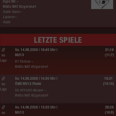
Hypo NÖ –
MADx WAT Atzgersdorf
Halle: Hans–
Lackner–
Halle
LETZTE SPIELE
So. 14.06.2026 | 16:40 Uhr |
21:16
MU13
(11:7)
nu
Liga
BT Füchse –
MADx WAT Atzgersdorf
So. 14.06.2026 | 14:30 Uhr |
16:21
ÖMS WU12 Finale
(10:10)
nu
Liga
SG HIT/UHC Absam –
MADx WAT Atzgersdorf
So. 14.06.2026 | 13:20 Uhr |
29:26
MU13
(16:9)
nu