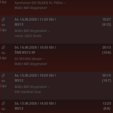
Liga
Sportunion DIE FALKEN St. Pölten –
MADx WAT Atzgersdorf
So. 14.06.2026 | 11:20 Uhr |
16:27
MU13
(6:12)
nu
Liga
MADx WAT Atzgersdorf –
roomz JAGS Devils
So. 14.06.2026 | 10:30 Uhr |
20:13
ÖMS WU12 HF
(10:6)
nu
Liga
SC HIT/UHC Absam –
MADx WAT Atzgersdorf
Sa. 13.06.2026 | 19:05 Uhr |
30:19
WU12
(16:7)
nu
Liga
MADx WAT Atzgersdorf –
HIB Handball Graz
Sa. 13.06.2026 | 14:30 Uhr |
12:20
WU12
(8:8)
nu