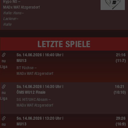
Hypo NÖ –
MADx WAT Atzgersdorf
Halle: Hans–
Lackner–
Halle
LETZTE SPIELE
So. 14.06.2026 | 16:40 Uhr |
21:16
MU13
(11:7)
nu
Liga
BT Füchse –
MADx WAT Atzgersdorf
So. 14.06.2026 | 14:30 Uhr |
16:21
ÖMS WU12 Finale
(10:10)
nu
Liga
SG HIT/UHC Absam –
MADx WAT Atzgersdorf
So. 14.06.2026 | 13:20 Uhr |
29:26
MU13
(16:9)
nu