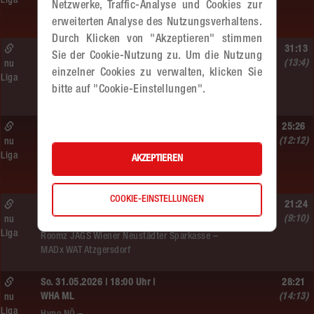
Liga
Hypo NÖ –
Netzwerke, Traffic-Analyse und Cookies zur
MADx WAT Atzgersdorf
erweiterten Analyse des Nutzungsverhaltens.
Durch Klicken von "Akzeptieren" stimmen
So. 07.06.2026 | 09:10 Uhr |
31:13
Sie der Cookie-Nutzung zu. Um die Nutzung
MU10
(13:4)
nu
einzelner Cookies zu verwalten, klicken Sie
Liga
MADx WAT Atzgersdorf –
bitte auf "Cookie-Einstellungen".
WAT Brigittenau
Sa. 06.06.2026 | 18:30 Uhr |
25:26
WU18
(12:12)
nu
Liga
MADx WAT Atzgersdorf –
AKZEPTIEREN
HIB Handball Graz
COOKIE-EINSTELLUNGEN
So. 06.06.2026 | 15:30 Uhr |
21:24
WU18
(9:10)
nu
Liga
Roomz JAGS Wiener Neustädter Sparkasse –
MADx WAT Atzgersdorf
So. 31.05.2026 | 18:00 Uhr |
28:21
WHA ML
(14:13)
nu
Liga