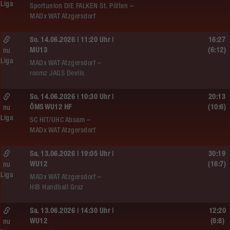
Liga
Sportunion DIE FALKEN St. Pölten –
MADx WAT Atzgersdorf
So. 14.06.2026 | 11:20 Uhr |
16:27
MU13
(6:12)
nu
Liga
MADx WAT Atzgersdorf –
roomz JAGS Devils
So. 14.06.2026 | 10:30 Uhr |
20:13
ÖMS WU12 HF
(10:6)
nu
Liga
SC HIT/UHC Absam –
MADx WAT Atzgersdorf
Sa. 13.06.2026 | 19:05 Uhr |
30:19
WU12
(16:7)
nu
Liga
MADx WAT Atzgersdorf –
HIB Handball Graz
Sa. 13.06.2026 | 14:30 Uhr |
12:20
WU12
(8:8)
nu