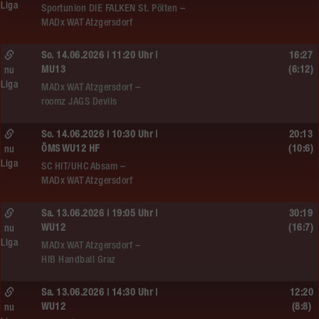
Liga
Sportunion DIE FALKEN St. Pölten –
MADx WAT Atzgersdorf
So. 14.06.2026 | 11:20 Uhr |
16:27
MU13
(6:12)
nu
Liga
MADx WAT Atzgersdorf –
roomz JAGS Devils
So. 14.06.2026 | 10:30 Uhr |
20:13
ÖMS WU12 HF
(10:6)
nu
Liga
SC HIT/UHC Absam –
MADx WAT Atzgersdorf
Sa. 13.06.2026 | 19:05 Uhr |
30:19
WU12
(16:7)
nu
Liga
MADx WAT Atzgersdorf –
HIB Handball Graz
Sa. 13.06.2026 | 14:30 Uhr |
12:20
WU12
(8:8)
nu