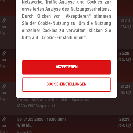
Liga
Hypo NÖ –
Netzwerke, Traffic-Analyse und Cookies zur
MADx WAT Atzgersdorf
erweiterten Analyse des Nutzungsverhaltens.
Durch Klicken von "Akzeptieren" stimmen
So. 07.06.2026 | 09:10 Uhr |
31:13
Sie der Cookie-Nutzung zu. Um die Nutzung
MU10
(13:4)
nu
einzelner Cookies zu verwalten, klicken Sie
Liga
MADx WAT Atzgersdorf –
bitte auf "Cookie-Einstellungen".
WAT Brigittenau
Sa. 06.06.2026 | 18:30 Uhr |
25:26
WU18
(12:12)
nu
Liga
MADx WAT Atzgersdorf –
AKZEPTIEREN
HIB Handball Graz
COOKIE-EINSTELLUNGEN
So. 06.06.2026 | 15:30 Uhr |
21:24
WU18
(9:10)
nu
Liga
Roomz JAGS Wiener Neustädter Sparkasse –
MADx WAT Atzgersdorf
So. 31.05.2026 | 18:00 Uhr |
28:21
WHA ML
(14:13)
nu
Liga