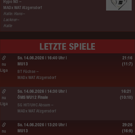
Hypo NÖ –
MADx WAT Atzgersdorf
Halle: Hans–
Lackner–
Halle
LETZTE SPIELE
So. 14.06.2026 | 16:40 Uhr |
21:16
MU13
(11:7)
nu
Liga
BT Füchse –
MADx WAT Atzgersdorf
So. 14.06.2026 | 14:30 Uhr |
16:21
ÖMS WU12 Finale
(10:10)
nu
Liga
SG HIT/UHC Absam –
MADx WAT Atzgersdorf
So. 14.06.2026 | 13:20 Uhr |
29:26
MU13
(16:9)
nu