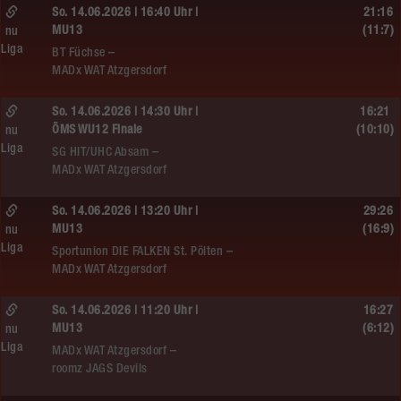
So. 14.06.2026 | 16:40 Uhr |
21:16
MU13
(11:7)
nu
Liga
BT Füchse –
MADx WAT Atzgersdorf
So. 14.06.2026 | 14:30 Uhr |
16:21
ÖMS WU12 Finale
(10:10)
nu
Liga
SG HIT/UHC Absam –
MADx WAT Atzgersdorf
So. 14.06.2026 | 13:20 Uhr |
29:26
MU13
(16:9)
nu
Liga
Sportunion DIE FALKEN St. Pölten –
MADx WAT Atzgersdorf
So. 14.06.2026 | 11:20 Uhr |
16:27
MU13
(6:12)
nu
Liga
MADx WAT Atzgersdorf –
roomz JAGS Devils