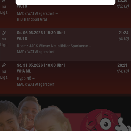
Sa. 06.06.2026 | 18:30 Uhr |
25:26
WU18
(12:12)
nu
Liga
MADx WAT Atzgersdorf –
HIB Handball Graz
So. 06.06.2026 | 15:30 Uhr |
21:24
WU18
(9:10)
nu
Liga
Roomz JAGS Wiener Neustädter Sparkasse –
MADx WAT Atzgersdorf
So. 31.05.2026 | 18:00 Uhr |
28:21
WHA ML
(14:13)
nu
Liga
Hypo NÖ –
MADx WAT Atzgersdorf