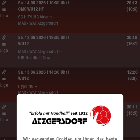
So. 14.06.2026 | 10:30 Uhr |
20:13
ÖMS WU12 HF
(10:6)
nu
Liga
SC HIT/UHC Absam –
MADx WAT Atzgersdorf
Sa. 13.06.2026 | 19:05 Uhr |
30:19
WU12
(16:7)
nu
Liga
MADx WAT Atzgersdorf –
HIB Handball Graz
Sa. 13.06.2026 | 14:30 Uhr |
12:20
WU12
(8:8)
nu
Liga
Hypo NÖ –
MADx WAT Atzgersdorf
Sa. 13.06.2026 | 10:50 Uhr |
30:11
WU12
(15:5)
nu
Liga
MADx WAT Atzgersdorf –
HC LINZ AG Ladies
Wir verwenden Cookies, um Ihnen das beste