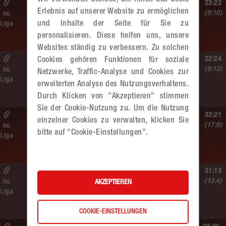
So. 07.06.2026 | 14:30 Uhr |
23:22
Erlebnis auf unserer Website zu ermöglichen
WU18
(9:10)
nu
und Inhalte der Seite für Sie zu
Liga
MADx WAT Atzgersdorf –
personalisieren. Diese helfen uns, unsere
HIB Handball Graz
Websites ständig zu verbessern. Zu solchen
So. 07.06.2026 | 10:50 Uhr |
22:24
Cookies gehören Funktionen für soziale
MU10
(9:13)
nu
Netzwerke, Traffic-Analyse und Cookies zur
Liga
Handball WEST WIEN /3 –
erweiterten Analyse des Nutzungsverhaltens.
MADx WAT Atzgersdorf
Durch Klicken von "Akzeptieren" stimmen
Sie der Cookie-Nutzung zu. Um die Nutzung
So. 07.06.2026 | 10:00 Uhr |
33:21
einzelner Cookies zu verwalten, klicken Sie
WU18
(17:9)
nu
bitte auf "Cookie-Einstellungen".
Liga
Hypo NÖ –
MADx WAT Atzgersdorf
So. 07.06.2026 | 09:10 Uhr |
31:13
MU10
(13:4)
nu
AKZEPTIEREN
Liga
MADx WAT Atzgersdorf –
WAT Brigittenau
COOKIE-EINSTELLUNGEN