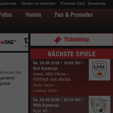
ngstermine
Spieler/-in anmelden
Promoter Card
Downloads
Fotos
Verein
Fan & Promoter
Ticketshop
NÄCHSTE SPIELE
Sa. 29.08.2026 | 18:00 Uhr |
HLA Supercup
ktioniert der
roomz JAGS Vöslau –
ngerahmt
.
FÖRTHOF UHK KREMS
greich
Halle: Hans–
Lackner Halle
Sa. 29.08.2026 | 20:25 Uhr |
WHA Supercup
Hypo NÖ –