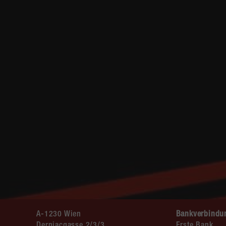
A-1230 Wien
Bankverbindu
Dernjacgasse 2/3/3
Erste Bank