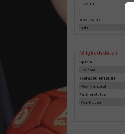
E-Mail 1
WhatsApp 2
Mitgliedsdaten
Sparte
Therapeutenstatus
Partnerstatus