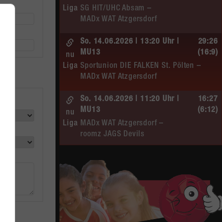
Liga
SG HIT/UHC Absam –
MADx WAT Atzgersdorf
So. 14.06.2026 | 13:20 Uhr |
29:26
MU13
(16:9)
nu
Liga
Sportunion DIE FALKEN St. Pölten –
MADx WAT Atzgersdorf
So. 14.06.2026 | 11:20 Uhr |
16:27
MU13
(6:12)
nu
Liga
MADx WAT Atzgersdorf –
roomz JAGS Devils
So. 14.06.2026 | 10:30 Uhr |
20:13
ÖMS WU12 HF
(10:6)
nu
Liga
SC HIT/UHC Absam –
MADx WAT Atzgersdorf
Sa. 13.06.2026 | 19:05 Uhr |
30:19