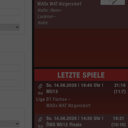
MADx WAT Atzgersdorf
Halle: Hans–
Lackner–
Halle
LETZTE SPIELE
So. 14.06.2026 | 16:40 Uhr |
21:16
MU13
(11:7)
nu
Liga
BT Füchse –
MADx WAT Atzgersdorf
So. 14.06.2026 | 14:30 Uhr |
16:21
ÖMS WU12 Finale
(10:10)
nu