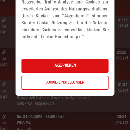
Liga
Hypo NÖ –
Netzwerke, Traffic-Analyse und Cookies zur
MADx WAT Atzgersdorf
erweiterten Analyse des Nutzungsverhaltens.
Durch Klicken von "Akzeptieren" stimmen
So. 07.06.2026 | 09:10 Uhr |
31:13
Sie der Cookie-Nutzung zu. Um die Nutzung
MU10
(13:4)
nu
einzelner Cookies zu verwalten, klicken Sie
Liga
MADx WAT Atzgersdorf –
bitte auf "Cookie-Einstellungen".
WAT Brigittenau
Sa. 06.06.2026 | 18:30 Uhr |
25:26
WU18
(12:12)
nu
Liga
MADx WAT Atzgersdorf –
AKZEPTIEREN
HIB Handball Graz
COOKIE-EINSTELLUNGEN
So. 06.06.2026 | 15:30 Uhr |
21:24
WU18
(9:10)
nu
Liga
Roomz JAGS Wiener Neustädter Sparkasse –
MADx WAT Atzgersdorf
So. 31.05.2026 | 18:00 Uhr |
28:21
WHA ML
(14:13)
nu
Liga