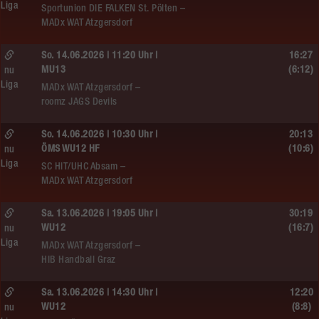
Liga
Sportunion DIE FALKEN St. Pölten –
MADx WAT Atzgersdorf
So. 14.06.2026 | 11:20 Uhr |
16:27
MU13
(6:12)
nu
Liga
MADx WAT Atzgersdorf –
roomz JAGS Devils
So. 14.06.2026 | 10:30 Uhr |
20:13
ÖMS WU12 HF
(10:6)
nu
Liga
SC HIT/UHC Absam –
MADx WAT Atzgersdorf
Sa. 13.06.2026 | 19:05 Uhr |
30:19
WU12
(16:7)
nu
Liga
MADx WAT Atzgersdorf –
HIB Handball Graz
Sa. 13.06.2026 | 14:30 Uhr |
12:20
WU12
(8:8)
nu