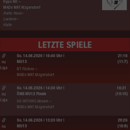
Hypo NÖ –
MADx WAT Atzgersdorf
Halle: Hans–
Lackner–
Halle
LETZTE SPIELE
So. 14.06.2026 | 16:40 Uhr |
21:16
MU13
(11:7)
nu
Liga
BT Füchse –
MADx WAT Atzgersdorf
So. 14.06.2026 | 14:30 Uhr |
16:21
ÖMS WU12 Finale
(10:10)
nu
Liga
SG HIT/UHC Absam –
MADx WAT Atzgersdorf
So. 14.06.2026 | 13:20 Uhr |
29:26
MU13
(16:9)
nu