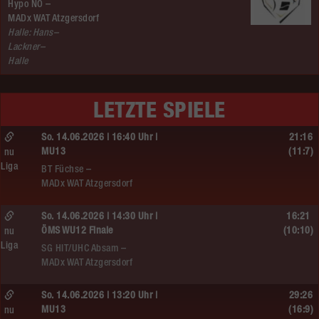
Hypo NÖ –
MADx WAT Atzgersdorf
Halle: Hans–
Lackner–
Halle
LETZTE SPIELE
So. 14.06.2026 | 16:40 Uhr |
21:16
MU13
(11:7)
nu
Liga
BT Füchse –
MADx WAT Atzgersdorf
So. 14.06.2026 | 14:30 Uhr |
16:21
ÖMS WU12 Finale
(10:10)
nu
Liga
SG HIT/UHC Absam –
MADx WAT Atzgersdorf
So. 14.06.2026 | 13:20 Uhr |
29:26
MU13
(16:9)
nu