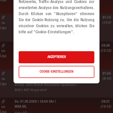
Liga
Hypo NÖ –
Netzwerke, Traffic-Analyse und Cookies zur
MADx WAT Atzgersdorf
erweiterten Analyse des Nutzungsverhaltens.
Durch Klicken von "Akzeptieren" stimmen
So. 07.06.2026 | 09:10 Uhr |
31:13
Sie der Cookie-Nutzung zu. Um die Nutzung
MU10
(13:4)
nu
einzelner Cookies zu verwalten, klicken Sie
Liga
MADx WAT Atzgersdorf –
bitte auf "Cookie-Einstellungen".
WAT Brigittenau
Sa. 06.06.2026 | 18:30 Uhr |
25:26
WU18
(12:12)
nu
Liga
MADx WAT Atzgersdorf –
AKZEPTIEREN
HIB Handball Graz
COOKIE-EINSTELLUNGEN
So. 06.06.2026 | 15:30 Uhr |
21:24
WU18
(9:10)
nu
Liga
Roomz JAGS Wiener Neustädter Sparkasse –
MADx WAT Atzgersdorf
So. 31.05.2026 | 18:00 Uhr |
28:21
WHA ML
(14:13)
nu
Liga