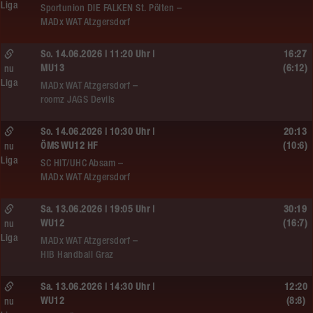
Liga
Sportunion DIE FALKEN St. Pölten –
MADx WAT Atzgersdorf
So. 14.06.2026 | 11:20 Uhr |
16:27
MU13
(6:12)
nu
Liga
MADx WAT Atzgersdorf –
roomz JAGS Devils
So. 14.06.2026 | 10:30 Uhr |
20:13
ÖMS WU12 HF
(10:6)
nu
Liga
SC HIT/UHC Absam –
MADx WAT Atzgersdorf
Sa. 13.06.2026 | 19:05 Uhr |
30:19
WU12
(16:7)
nu
Liga
MADx WAT Atzgersdorf –
HIB Handball Graz
Sa. 13.06.2026 | 14:30 Uhr |
12:20
WU12
(8:8)
nu