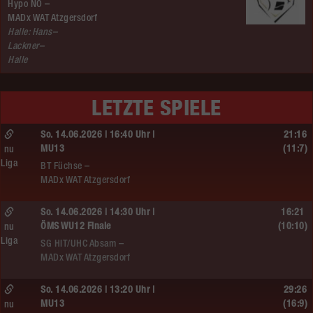
Hypo NÖ –
MADx WAT Atzgersdorf
Halle: Hans–
Lackner–
Halle
LETZTE SPIELE
So. 14.06.2026 | 16:40 Uhr |
21:16
MU13
(11:7)
nu
Liga
BT Füchse –
MADx WAT Atzgersdorf
So. 14.06.2026 | 14:30 Uhr |
16:21
ÖMS WU12 Finale
(10:10)
nu
Liga
SG HIT/UHC Absam –
MADx WAT Atzgersdorf
So. 14.06.2026 | 13:20 Uhr |
29:26
MU13
(16:9)
nu