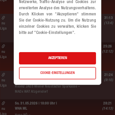
Liga
Hypo NÖ –
Netzwerke, Traffic-Analyse und Cookies zur
MADx WAT Atzgersdorf
erweiterten Analyse des Nutzungsverhaltens.
Durch Klicken von "Akzeptieren" stimmen
So. 07.06.2026 | 09:10 Uhr |
31:13
Sie der Cookie-Nutzung zu. Um die Nutzung
MU10
(13:4)
nu
einzelner Cookies zu verwalten, klicken Sie
Liga
MADx WAT Atzgersdorf –
bitte auf "Cookie-Einstellungen".
WAT Brigittenau
Sa. 06.06.2026 | 18:30 Uhr |
25:26
WU18
(12:12)
nu
Liga
MADx WAT Atzgersdorf –
AKZEPTIEREN
HIB Handball Graz
COOKIE-EINSTELLUNGEN
So. 06.06.2026 | 15:30 Uhr |
21:24
WU18
(9:10)
nu
Liga
Roomz JAGS Wiener Neustädter Sparkasse –
MADx WAT Atzgersdorf
So. 31.05.2026 | 18:00 Uhr |
28:21
WHA ML
(14:13)
nu
Liga