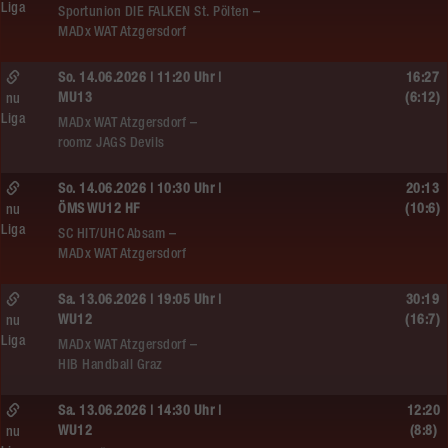
Liga
Sportunion DIE FALKEN St. Pölten –
MADx WAT Atzgersdorf
So. 14.06.2026 | 11:20 Uhr |
16:27
MU13
(6:12)
nu
Liga
MADx WAT Atzgersdorf –
roomz JAGS Devils
So. 14.06.2026 | 10:30 Uhr |
20:13
ÖMS WU12 HF
(10:6)
nu
Liga
SC HIT/UHC Absam –
MADx WAT Atzgersdorf
Sa. 13.06.2026 | 19:05 Uhr |
30:19
WU12
(16:7)
nu
Liga
MADx WAT Atzgersdorf –
HIB Handball Graz
Sa. 13.06.2026 | 14:30 Uhr |
12:20
WU12
(8:8)
nu