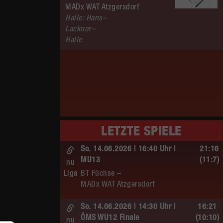
MADx WAT Atzgersdorf
Halle: Hans–
Lackner–
Halle
LETZTE SPIELE
So. 14.06.2026 | 16:40 Uhr |
21:16
MU13
(11:7)
nu
Liga
BT Füchse –
MADx WAT Atzgersdorf
So. 14.06.2026 | 14:30 Uhr |
16:21
ÖMS WU12 Finale
(10:10)
nu