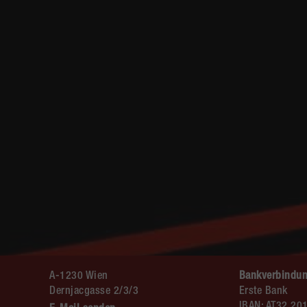
A-1230 Wien
Bankverbindun
Dernjacgasse 2/3/3
Erste Bank
IBAN: AT32 20