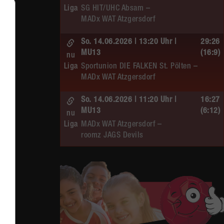
Liga
SG HIT/UHC Absam –
MADx WAT Atzgersdorf
So. 14.06.2026 | 13:20 Uhr |
29:26
MU13
(16:9)
nu
Liga
Sportunion DIE FALKEN St. Pölten –
MADx WAT Atzgersdorf
So. 14.06.2026 | 11:20 Uhr |
16:27
MU13
(6:12)
nu
Liga
MADx WAT Atzgersdorf –
roomz JAGS Devils
So. 14.06.2026 | 10:30 Uhr |
20:13
ÖMS WU12 HF
(10:6)
nu
Liga
SC HIT/UHC Absam –
MADx WAT Atzgersdorf
Sa. 13.06.2026 | 19:05 Uhr |
30:19