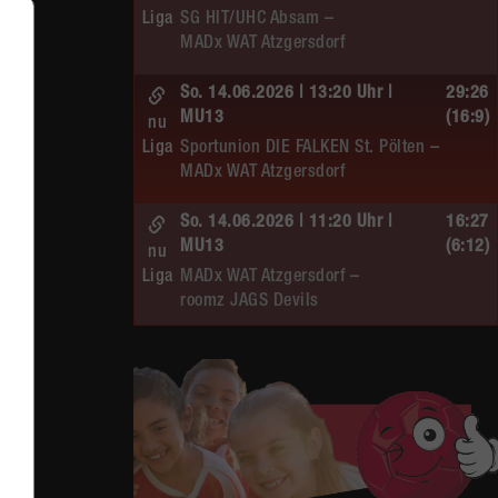
Liga
SG HIT/UHC Absam –
MADx WAT Atzgersdorf
So. 14.06.2026 | 13:20 Uhr |
29:26
MU13
(16:9)
nu
Liga
Sportunion DIE FALKEN St. Pölten –
MADx WAT Atzgersdorf
So. 14.06.2026 | 11:20 Uhr |
16:27
MU13
(6:12)
nu
Liga
MADx WAT Atzgersdorf –
roomz JAGS Devils
So. 14.06.2026 | 10:30 Uhr |
20:13
ÖMS WU12 HF
(10:6)
nu
Liga
SC HIT/UHC Absam –
MADx WAT Atzgersdorf
Sa. 13.06.2026 | 19:05 Uhr |
30:19