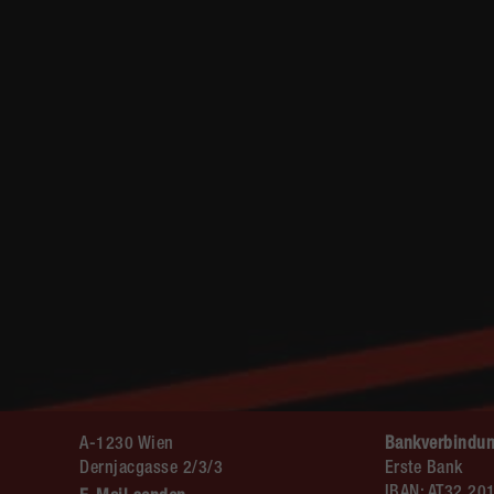
A-1230 Wien
Bankverbindun
Dernjacgasse 2/3/3
Erste Bank
IBAN: AT32 20