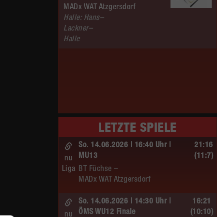
MADx WAT Atzgersdorf
Halle: Hans–
Lackner–
Halle
LETZTE SPIELE
So. 14.06.2026 | 16:40 Uhr |
21:16
MU13
(11:7)
nu
Liga
BT Füchse –
MADx WAT Atzgersdorf
So. 14.06.2026 | 14:30 Uhr |
16:21
ÖMS WU12 Finale
(10:10)
nu