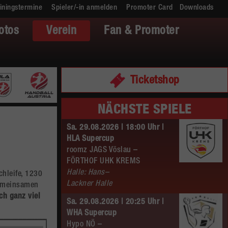
iningstermine
Spieler/-in anmelden
Promoter Card
Downloads
otos
Verein
Fan & Promoter
Ticketshop
NÄCHSTE SPIELE
Sa. 29.08.2026 | 18:00 Uhr |
HLA Supercup
roomz JAGS Vöslau –
FÖRTHOF UHK KREMS
Halle: Hans–
chleife, 1230
Lackner Halle
emeinsamen
ch ganz viel
Sa. 29.08.2026 | 20:25 Uhr |
WHA Supercup
Hypo NÖ –