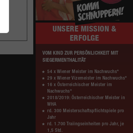
WU12
(16:7)
nu
Liga
MADx WAT Atzgersdorf –
HIB Handball Graz
UNSERE
MISSION &
Sa. 13.06.2026 | 14:30 Uhr |
12:20
ERFOLGE
WU12
(8:8)
nu
Liga
Hypo NÖ –
MADx WAT Atzgersdorf
VOM KIND ZUR PERSÖNLICHKEIT MIT
SIEGERMENTHALITÄT
Sa. 13.06.2026 | 10:50 Uhr |
30:11
WU12
(15:5)
54 x Wiener Meister im Nachwuchs*
nu
29 x Wiener Vizemeister im Nachwuchs*
Liga
MADx WAT Atzgersdorf –
16 x Österreichischer Meister im
HC LINZ AG Ladies
Nachwuchs*
2018/2019: Österreichischer Meister in
So. 07.06.2026 | 14:30 Uhr |
23:22
WHA
WU18
(9:10)
nu
rd. 300 Meisterschaftspflichtspiele pro
Liga
MADx WAT Atzgersdorf –
Jahr
HIB Handball Graz
rd. 1.700 Traiingseinheiten pro Jahr, je
1,5 Std.