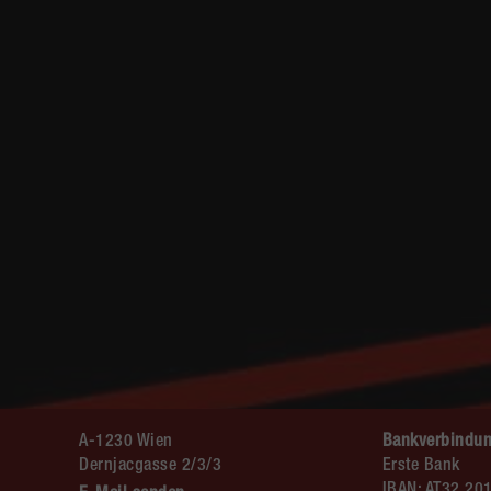
A-1230 Wien
Bankverbindun
Dernjacgasse 2/3/3
Erste Bank
IBAN: AT32 20