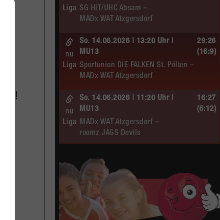
Liga
SG HIT/UHC Absam –
MADx WAT Atzgersdorf
So. 14.06.2026 | 13:20 Uhr |
29:26
MU13
(16:9)
nu
Liga
Sportunion DIE FALKEN St. Pölten –
MADx WAT Atzgersdorf
So. 14.06.2026 | 11:20 Uhr |
16:27
MU13
(6:12)
nu
Liga
MADx WAT Atzgersdorf –
roomz JAGS Devils
So. 14.06.2026 | 10:30 Uhr |
20:13
ÖMS WU12 HF
(10:6)
nu
Liga
SC HIT/UHC Absam –
MADx WAT Atzgersdorf
Sa. 13.06.2026 | 19:05 Uhr |
30:19