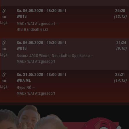
Sa. 06.06.2026 | 18:30 Uhr |
25:26
WU18
(12:12)
nu
Liga
MADx WAT Atzgersdorf –
HIB Handball Graz
So. 06.06.2026 | 15:30 Uhr |
21:24
WU18
(9:10)
nu
Liga
Roomz JAGS Wiener Neustädter Sparkasse –
MADx WAT Atzgersdorf
So. 31.05.2026 | 18:00 Uhr |
28:21
WHA ML
(14:13)
nu
Liga
Hypo NÖ –
MADx WAT Atzgersdorf