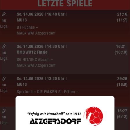
LETZTE SPIELE
So. 14.06.2026 | 16:40 Uhr |
21:16
MU13
(11:7)
nu
Liga
BT Füchse –
MADx WAT Atzgersdorf
So. 14.06.2026 | 14:30 Uhr |
16:21
ÖMS WU12 Finale
(10:10)
nu
Liga
SG HIT/UHC Absam –
MADx WAT Atzgersdorf
So. 14.06.2026 | 13:20 Uhr |
29:26
MU13
(16:9)
nu
Liga
Sportunion DIE FALKEN St. Pölten –
MADx WAT Atzgersdorf
So. 14.06.2026 | 11:20 Uhr |
16:27
MU13
(6:12)
nu
Liga
MADx WAT Atzgersdorf –