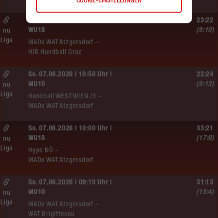
COOKIE-EINSTELLUNGEN
So. 07.06.2026 | 14:30 Uhr |
23:22
WU18
(9:10)
nu
Liga
MADx WAT Atzgersdorf –
HIB Handball Graz
So. 07.06.2026 | 10:50 Uhr |
22:24
MU10
(9:13)
nu
Liga
Handball WEST WIEN /3 –
MADx WAT Atzgersdorf
So. 07.06.2026 | 10:00 Uhr |
33:21
WU18
(17:9)
nu
Liga
Hypo NÖ –
MADx WAT Atzgersdorf
So. 07.06.2026 | 09:10 Uhr |
31:13
MU10
(13:4)
nu
Liga
MADx WAT Atzgersdorf –
WAT Brigittenau