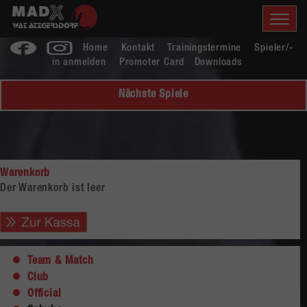
Home
Kontakt
Trainingstermine
Spieler/-
in anmelden
Promoter Card
Downloads
Nächste Spiele
Warenkorb
Der Warenkorb ist leer
Team & Match
Club
Official