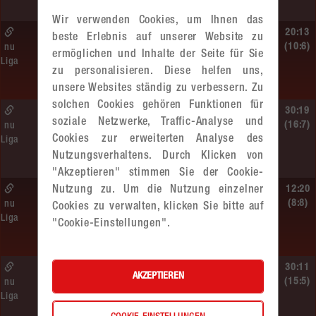
roomz JAGS Devils
Wir verwenden Cookies, um Ihnen das
So. 14.06.2026 | 10:30 Uhr |
20:13
beste Erlebnis auf unserer Website zu
ÖMS WU12 HF
(10:6)
nu
ermöglichen und Inhalte der Seite für Sie
Liga
SC HIT/UHC Absam –
zu personalisieren. Diese helfen uns,
MADx WAT Atzgersdorf
unsere Websites ständig zu verbessern. Zu
solchen Cookies gehören Funktionen für
Sa. 13.06.2026 | 19:05 Uhr |
30:19
soziale Netzwerke, Traffic-Analyse und
WU12
(16:7)
nu
Cookies zur erweiterten Analyse des
Liga
MADx WAT Atzgersdorf –
Nutzungsverhaltens. Durch Klicken von
HIB Handball Graz
"Akzeptieren" stimmen Sie der Cookie-
Nutzung zu. Um die Nutzung einzelner
Sa. 13.06.2026 | 14:30 Uhr |
12:20
WU12
(8:8)
nu
Cookies zu verwalten, klicken Sie bitte auf
Liga
Hypo NÖ –
"Cookie-Einstellungen".
MADx WAT Atzgersdorf
Sa. 13.06.2026 | 10:50 Uhr |
30:11
AKZEPTIEREN
WU12
(15:5)
nu
Liga
MADx WAT Atzgersdorf –
HC LINZ AG Ladies