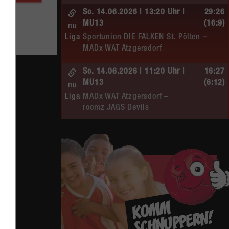
So. 14.06.2026 | 13:20 Uhr |
29:26
MU13
(16:9)
nu
Liga
Sportunion DIE FALKEN St. Pölten –
MADx WAT Atzgersdorf
So. 14.06.2026 | 11:20 Uhr |
16:27
MU13
(6:12)
nu
Liga
MADx WAT Atzgersdorf –
roomz JAGS Devils
So. 14.06.2026 | 10:30 Uhr |
20:13
ÖMS WU12 HF
(10:6)
nu
Liga
SC HIT/UHC Absam –
MADx WAT Atzgersdorf
Sa. 13.06.2026 | 19:05 Uhr |
30:19
WU12
(16:7)
nu
Liga
MADx WAT Atzgersdorf –
HIB Handball Graz