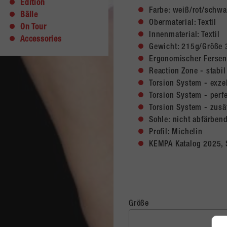
Edition
Farbe: weiß/rot/schwa
Bälle
Obermaterial: Textil
On Tour
Innenmaterial: Textil
Accessories
Gewicht: 215g/Größe 
Ergonomischer Fersen
Reaction Zone - stabi
Torsion System - exzel
Torsion System - perf
Torsion System - zusä
Sohle: nicht abfärb
Profil: Michelin
KEMPA Katalog 2025, 
Größe