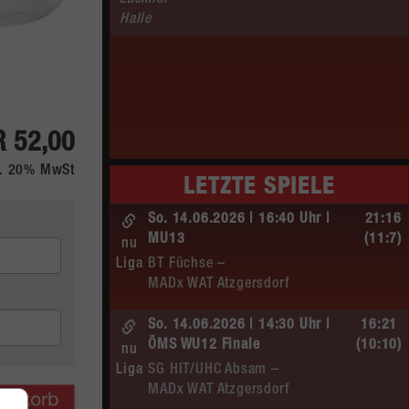
Lackner–
Halle
 52,00
kl. 20% MwSt
LETZTE SPIELE
So. 14.06.2026 | 16:40 Uhr |
21:16
MU13
(11:7)
nu
Liga
BT Füchse –
MADx WAT Atzgersdorf
So. 14.06.2026 | 14:30 Uhr |
16:21
ÖMS WU12 Finale
(10:10)
nu
Liga
SG HIT/UHC Absam –
MADx WAT Atzgersdorf