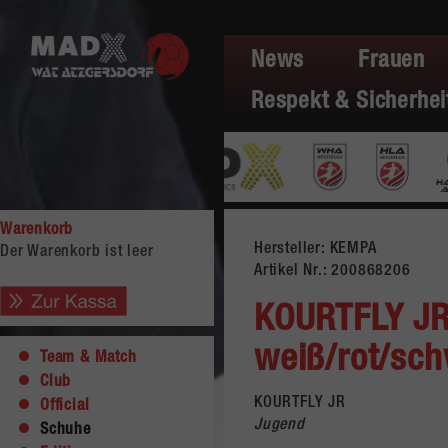
News
Frauen
Respekt & Sicherhei
Warenkorb
Hersteller: KEMPA
Der Warenkorb ist leer
Artikel Nr.:
200868206
KOURTFLY J
weiß/rot/sc
Team & Match
Club
KOURTFLY JR
Official
Jugend
Schuhe