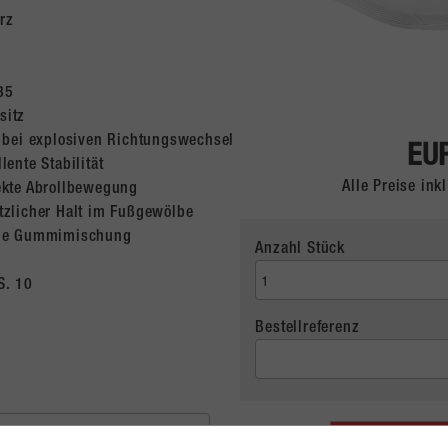
rz
35
sitz
l bei explosiven Richtungswechsel
EUR
lente Stabilität
Alle Preise in
ekte Abrollbewegung
tzlicher Halt im Fußgewölbe
ende Gummimischung
Anzahl Stück
S. 10
Bestellreferenz