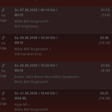
So. 07.06.2026 | 09:10 Uhr |
31:13
MU10
(13:4)
nu
Liga
MADx WAT Atzgersdorf –
WAT Brigittenau
Sa. 06.06.2026 | 18:30 Uhr |
25:26
WU18
(12:12)
nu
Liga
MADx WAT Atzgersdorf –
HIB Handball Graz
So. 06.06.2026 | 15:30 Uhr |
21:24
WU18
(9:10)
nu
Liga
Roomz JAGS Wiener Neustädter Sparkasse –
MADx WAT Atzgersdorf
So. 31.05.2026 | 18:00 Uhr |
28:21
WHA ML
(14:13)
nu
Liga
Hypo NÖ –
MADx WAT Atzgersdorf