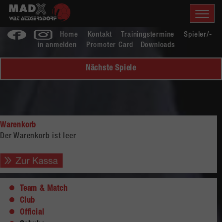
Home
Kontakt
Trainingstermine
Spieler/-
in anmelden
Promoter Card
Downloads
Nächste Spiele
Warenkorb
Der Warenkorb ist leer
Team & Match
Club
Official