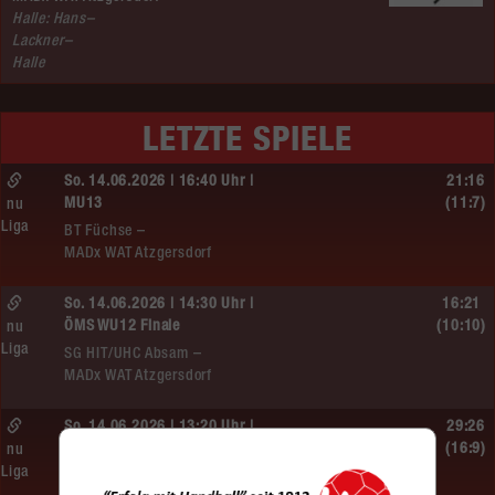
Halle: Hans–
Lackner–
Halle
LETZTE SPIELE
So. 14.06.2026 | 16:40 Uhr |
21:16
MU13
(11:7)
nu
Liga
BT Füchse –
MADx WAT Atzgersdorf
So. 14.06.2026 | 14:30 Uhr |
16:21
ÖMS WU12 Finale
(10:10)
nu
Liga
SG HIT/UHC Absam –
MADx WAT Atzgersdorf
So. 14.06.2026 | 13:20 Uhr |
29:26
MU13
(16:9)
nu
Liga
Sportunion DIE FALKEN St. Pölten –