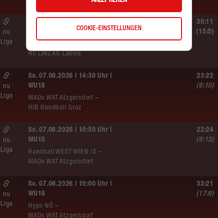
MADx WAT Atzgersdorf
AKZEPTIEREN
Sa. 13.06.2026 | 10:50 Uhr |
30:11
COOKIE-EINSTELLUNGEN
WU12
(15:5)
nu
Liga
MADx WAT Atzgersdorf –
HC LINZ AG Ladies
So. 07.06.2026 | 14:30 Uhr |
23:22
WU18
(9:10)
nu
Liga
MADx WAT Atzgersdorf –
HIB Handball Graz
So. 07.06.2026 | 10:50 Uhr |
22:24
MU10
(9:13)
nu
Liga
Handball WEST WIEN /3 –
MADx WAT Atzgersdorf
So. 07.06.2026 | 10:00 Uhr |
33:21
WU18
(17:9)
nu
Liga
Hypo NÖ –
MADx WAT Atzgersdorf