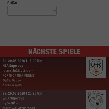
Größe
NÄCHSTE SPIELE
Sa. 29.08.2026 | 18:00 Uhr |
HLA Supercup
roomz JAGS Vöslau –
FÖRTHOF UHK KREMS
Halle: Hans–
Lackner Halle
Sa. 29.08.2026 | 20:25 Uhr |
WHA Supercup
Hypo NÖ –
MADx WAT Atzgersdorf