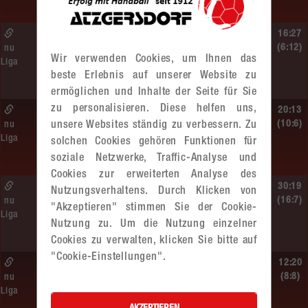
MADx WAT Atzgersdorf
So. 14.06.2026 | 11:20 Uhr |
16:27
MU13
(6:12)
nu
Wir verwenden Cookies, um Ihnen das
Liga
MADx WAT Atzgersdorf –
beste Erlebnis auf unserer Website zu
roomz JAGS Devils
ermöglichen und Inhalte der Seite für Sie
zu personalisieren. Diese helfen uns,
So. 14.06.2026 | 10:30 Uhr |
20:13
ÖMS WU12 HF
(10:6)
unsere Websites ständig zu verbessern. Zu
nu
Liga
solchen Cookies gehören Funktionen für
SC HIT/UHC Absam –
MADx WAT Atzgersdorf
soziale Netzwerke, Traffic-Analyse und
Cookies zur erweiterten Analyse des
Sa. 13.06.2026 | 19:05 Uhr |
30:19
Nutzungsverhaltens. Durch Klicken von
WU12
(16:7)
nu
"Akzeptieren" stimmen Sie der Cookie-
Liga
MADx WAT Atzgersdorf –
Nutzung zu. Um die Nutzung einzelner
HIB Handball Graz
Cookies zu verwalten, klicken Sie bitte auf
"Cookie-Einstellungen".
Sa. 13.06.2026 | 14:30 Uhr |
12:20
WU12
(8:8)
nu
Liga
Hypo NÖ –