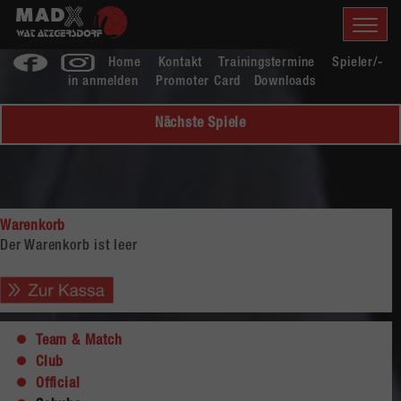
Home
Kontakt
Trainingstermine
Spieler/-
in anmelden
Promoter Card
Downloads
Nächste Spiele
Warenkorb
Der Warenkorb ist leer
Team & Match
Club
Official