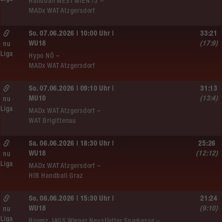
Handball WEST WIEN /3 –
MADx WAT Atzgersdorf
So. 07.06.2026 | 10:00 Uhr |
33:21
WU18
(17:9)
nu
Liga
Hypo NÖ –
MADx WAT Atzgersdorf
So. 07.06.2026 | 09:10 Uhr |
31:13
MU10
(13:4)
nu
Liga
MADx WAT Atzgersdorf –
WAT Brigittenau
Sa. 06.06.2026 | 18:30 Uhr |
25:26
WU18
(12:12)
nu
Liga
MADx WAT Atzgersdorf –
HIB Handball Graz
So. 06.06.2026 | 15:30 Uhr |
21:24
WU18
(9:10)
nu
Liga
Roomz JAGS Wiener Neustädter Sparkasse –