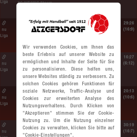
Liga
SG HIT/UHC Absam –
MADx WAT Atzgersdorf
So. 14.06.2026 | 13:20 Uhr |
29:26
MU13
(16:9)
nu
Liga
Sportunion DIE FALKEN St. Pölten –
MADx WAT Atzgersdorf
Wir verwenden Cookies, um Ihnen das
beste Erlebnis auf unserer Website zu
So. 14.06.2026 | 11:20 Uhr |
16:27
ermöglichen und Inhalte der Seite für Sie
MU13
(6:12)
nu
zu personalisieren. Diese helfen uns,
Liga
MADx WAT Atzgersdorf –
unsere Websites ständig zu verbessern. Zu
roomz JAGS Devils
solchen Cookies gehören Funktionen für
soziale Netzwerke, Traffic-Analyse und
So. 14.06.2026 | 10:30 Uhr |
20:13
ÖMS WU12 HF
(10:6)
nu
Cookies zur erweiterten Analyse des
Liga
SC HIT/UHC Absam –
Nutzungsverhaltens. Durch Klicken von
MADx WAT Atzgersdorf
"Akzeptieren" stimmen Sie der Cookie-
Nutzung zu. Um die Nutzung einzelner
Sa. 13.06.2026 | 19:05 Uhr |
30:19
Cookies zu verwalten, klicken Sie bitte auf
WU12
(16:7)
nu
"Cookie-Einstellungen".