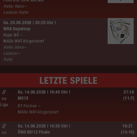
FÖRTHOF UHK KREMS
Halle: Hans–
Lackner Halle
Sa. 29.08.2026 | 20:25 Uhr |
WHA Supercup
Hypo NÖ –
MADx WAT Atzgersdorf
Halle: Hans–
Lackner–
Halle
LETZTE SPIELE
So. 14.06.2026 | 16:40 Uhr |
21:16
MU13
(11:7)
nu
Liga
BT Füchse –
MADx WAT Atzgersdorf
So. 14.06.2026 | 14:30 Uhr |
16:21
ÖMS WU12 Finale
(10:10)
nu