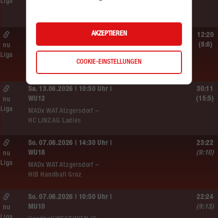
Liga
MADx WAT Atzgersdorf –
HIB Handball Graz
AKZEPTIEREN
Sa. 13.06.2026 | 14:30 Uhr |
12:20
WU12
(8:8)
nu
Liga
Hypo NÖ –
COOKIE-EINSTELLUNGEN
MADx WAT Atzgersdorf
Sa. 13.06.2026 | 10:50 Uhr |
30:11
WU12
(15:5)
nu
Liga
MADx WAT Atzgersdorf –
HC LINZ AG Ladies
So. 07.06.2026 | 14:30 Uhr |
23:22
WU18
(9:10)
nu
Liga
MADx WAT Atzgersdorf –
HIB Handball Graz
So. 07.06.2026 | 10:50 Uhr |
22:24
MU10
(9:13)
nu
Liga