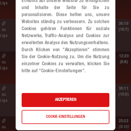
Erlebnis auf unserer Website zu ermöglichen
Liga
SC HIT/UHC Absam –
und Inhalte der Seite für Sie zu
MADx WAT Atzgersdorf
personalisieren. Diese helfen uns, unsere
Websites ständig zu verbessern. Zu solchen
Sa. 13.06.2026 | 19:05 Uhr |
30:19
Cookies gehören Funktionen für soziale
WU12
(16:7)
nu
Netzwerke, Traffic-Analyse und Cookies zur
Liga
MADx WAT Atzgersdorf –
erweiterten Analyse des Nutzungsverhaltens.
HIB Handball Graz
Durch Klicken von "Akzeptieren" stimmen
Sa. 13.06.2026 | 14:30 Uhr |
12:20
Sie der Cookie-Nutzung zu. Um die Nutzung
WU12
(8:8)
nu
einzelner Cookies zu verwalten, klicken Sie
Liga
Hypo NÖ –
bitte auf "Cookie-Einstellungen".
MADx WAT Atzgersdorf
Sa. 13.06.2026 | 10:50 Uhr |
30:11
WU12
(15:5)
nu
AKZEPTIEREN
Liga
MADx WAT Atzgersdorf –
HC LINZ AG Ladies
COOKIE-EINSTELLUNGEN
So. 07.06.2026 | 14:30 Uhr |
23:22
WU18
(9:10)
nu