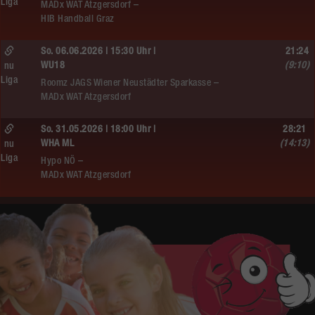
Liga
MADx WAT Atzgersdorf –
HIB Handball Graz
So. 06.06.2026 | 15:30 Uhr |
21:24
WU18
(9:10)
nu
Liga
Roomz JAGS Wiener Neustädter Sparkasse –
MADx WAT Atzgersdorf
So. 31.05.2026 | 18:00 Uhr |
28:21
WHA ML
(14:13)
nu
Liga
Hypo NÖ –
MADx WAT Atzgersdorf