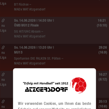
Liga
BT Füchse –
MADx WAT Atzgersdorf
So. 14.06.2026 | 14:30 Uhr |
16:21
ÖMS WU12 Finale
(10:10)
nu
Liga
SG HIT/UHC Absam –
MADx WAT Atzgersdorf
So. 14.06.2026 | 13:20 Uhr |
29:26
MU13
(16:9)
nu
Liga
Sportunion DIE FALKEN St. Pölten –
MADx WAT Atzgersdorf
So. 14.06.2026 | 11:20 Uhr |
16:27
MU13
(6:12)
nu
Liga
MADx WAT Atzgersdorf –
roomz JAGS Devils
So. 14.06.2026 | 10:30 Uhr |
20:13
Wir verwenden Cookies, um Ihnen das beste
ÖMS WU12 HF
(10:6)
nu