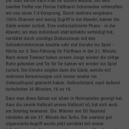
Der Start verlief nach Plan für unsere Männer, mit dem
zweiten Treffer von Florian Falthansl-Scheinecker erkämpften
wir uns einen 7:4 Vorsprung. Durch mehrere vergebene
100% Chancen und wenig Zugriff in der Abwehr, kamen die
Gäste wieder zurück. Eine undisziplinierte Phase - in der
Abwehr, wo man individuell statt kollektiv verteidigt hat,
verstärkt durch unnötige Diskussionen mit den
Schiedsrichterinnen brachte sehr viel Unruhe ins Spiel -
führte zur 2-Tore-Führung für Fünfhaus in der 21. Minute.
Nach einem Timeout haben unsere Jungs wieder die nötige
Ruhe gefunden und Tor für Tor kamen wir wieder ins Spiel
zurück. Die Unruhe zeigten dann die Gäste, welche mit
mehreren Verwarnungen sich immer wieder ins
Unterzahlspiel gebracht haben. Halbzeitstand, nach äußerst
turbulenten 30 Minuten, 16 zu 16.
Dass man diese Saison vor allem in Heimspielen gezeigt hat,
dass die zweite Halbzeit unsere Halbzeit ist, hat sich auch
am Sonntag bewiesen. Die Männer von Oli Haunold
zündeten ab der 37. Minute den Turbo. Der sowieso gut
organisierte Angriff wurde jetzt verstärkt mit einem