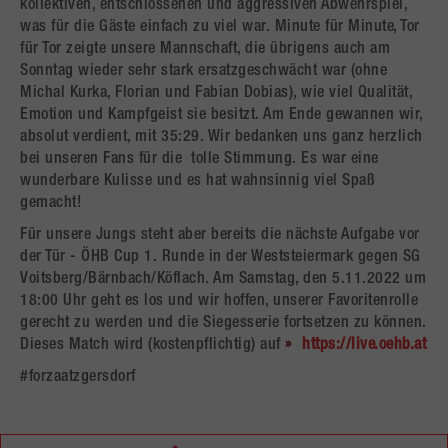
kollektiven, entschlossenen und aggressiven Abwehrspiel,
was für die Gäste einfach zu viel war. Minute für Minute, Tor
für Tor zeigte unsere Mannschaft, die übrigens auch am
Sonntag wieder sehr stark ersatzgeschwächt war (ohne
Michal Kurka, Florian und Fabian Dobias), wie viel Qualität,
Emotion und Kampfgeist sie besitzt. Am Ende gewannen wir,
absolut verdient, mit 35:29. Wir bedanken uns ganz herzlich
bei unseren Fans für die tolle Stimmung. Es war eine
wunderbare Kulisse und es hat wahnsinnig viel Spaß
gemacht!
Für unsere Jungs steht aber bereits die nächste Aufgabe vor
der Tür - ÖHB Cup 1. Runde in der Weststeiermark gegen SG
Voitsberg/Bärnbach/Köflach. Am Samstag, den 5.11.2022 um
18:00 Uhr geht es los und wir hoffen, unserer Favoritenrolle
gerecht zu werden und die Siegesserie fortsetzen zu können.
Dieses Match wird (kostenpflichtig) auf
https://live.oehb.at
#forzaatzgersdorf