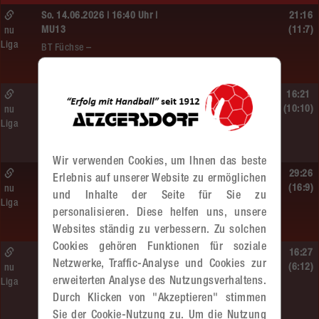
So. 14.06.2026 | 16:40 Uhr |
21:16
MU13
(11:7)
nu
Liga
BT Füchse –
MADx WAT Atzgersdorf
So. 14.06.2026 | 14:30 Uhr |
16:21
ÖMS WU12 Finale
(10:10)
nu
Liga
SG HIT/UHC Absam –
MADx WAT Atzgersdorf
Wir verwenden Cookies, um Ihnen das beste
So. 14.06.2026 | 13:20 Uhr |
29:26
Erlebnis auf unserer Website zu ermöglichen
MU13
(16:9)
nu
und Inhalte der Seite für Sie zu
Liga
Sportunion DIE FALKEN St. Pölten –
personalisieren. Diese helfen uns, unsere
MADx WAT Atzgersdorf
Websites ständig zu verbessern. Zu solchen
Cookies gehören Funktionen für soziale
So. 14.06.2026 | 11:20 Uhr |
16:27
Netzwerke, Traffic-Analyse und Cookies zur
MU13
(6:12)
nu
erweiterten Analyse des Nutzungsverhaltens.
Liga
MADx WAT Atzgersdorf –
Durch Klicken von "Akzeptieren" stimmen
roomz JAGS Devils
Sie der Cookie-Nutzung zu. Um die Nutzung