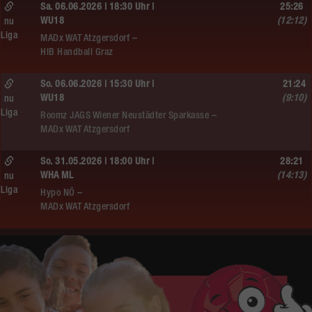
Sa. 06.06.2026 | 18:30 Uhr |
25:26
WU18
(12:12)
nu
Liga
MADx WAT Atzgersdorf –
HIB Handball Graz
So. 06.06.2026 | 15:30 Uhr |
21:24
WU18
(9:10)
nu
Liga
Roomz JAGS Wiener Neustädter Sparkasse –
MADx WAT Atzgersdorf
So. 31.05.2026 | 18:00 Uhr |
28:21
WHA ML
(14:13)
nu
Liga
Hypo NÖ –
MADx WAT Atzgersdorf