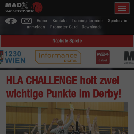
Home
Kontakt
Trainingstermine
Spieler/-in
anmelden
Promoter Card
Downloads
Nächste Spiele
HLA CHALLENGE holt zwei
wichtige Punkte im Derby!