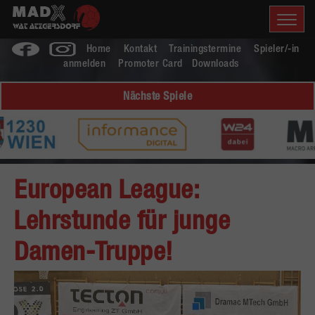
Home
Kontakt
Trainingstermine
Spieler/-in
anmelden
Promoter Card
Downloads
Nächste Spiele
European League:
Lehrstunde für junge
Damen-Truppe!