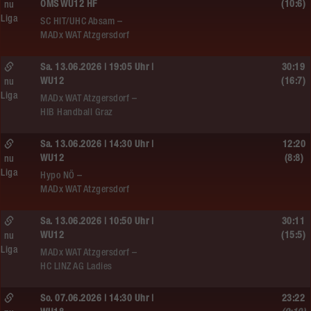
ÖMS WU12 HF
(10:6)
nu
Liga
SC HIT/UHC Absam –
MADx WAT Atzgersdorf
Sa. 13.06.2026 | 19:05 Uhr |
30:19
WU12
(16:7)
nu
Liga
MADx WAT Atzgersdorf –
HIB Handball Graz
Sa. 13.06.2026 | 14:30 Uhr |
12:20
WU12
(8:8)
nu
Liga
Hypo NÖ –
MADx WAT Atzgersdorf
Sa. 13.06.2026 | 10:50 Uhr |
30:11
WU12
(15:5)
nu
Liga
MADx WAT Atzgersdorf –
HC LINZ AG Ladies
So. 07.06.2026 | 14:30 Uhr |
23:22