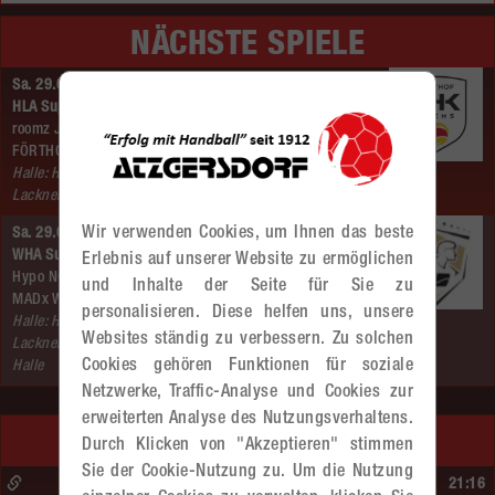
NÄCHSTE SPIELE
Sa. 29.08.2026 | 18:00 Uhr |
HLA Supercup
roomz JAGS Vöslau –
FÖRTHOF UHK KREMS
Halle: Hans–
Lackner Halle
Wir verwenden Cookies, um Ihnen das beste
Sa. 29.08.2026 | 20:25 Uhr |
WHA Supercup
Erlebnis auf unserer Website zu ermöglichen
Hypo NÖ –
und Inhalte der Seite für Sie zu
MADx WAT Atzgersdorf
personalisieren. Diese helfen uns, unsere
Halle: Hans–
Websites ständig zu verbessern. Zu solchen
Lackner–
Cookies gehören Funktionen für soziale
Halle
Netzwerke, Traffic-Analyse und Cookies zur
erweiterten Analyse des Nutzungsverhaltens.
LETZTE SPIELE
Durch Klicken von "Akzeptieren" stimmen
Sie der Cookie-Nutzung zu. Um die Nutzung
So. 14.06.2026 | 16:40 Uhr |
21:16