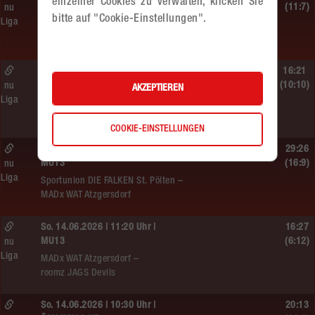
einzelner Cookies zu verwalten, klicken Sie
MU13
(11:7)
nu
bitte auf "Cookie-Einstellungen".
Liga
BT Füchse –
MADx WAT Atzgersdorf
So. 14.06.2026 | 14:30 Uhr |
16:21
ÖMS WU12 Finale
(10:10)
nu
AKZEPTIEREN
Liga
SG HIT/UHC Absam –
MADx WAT Atzgersdorf
COOKIE-EINSTELLUNGEN
So. 14.06.2026 | 13:20 Uhr |
29:26
MU13
(16:9)
nu
Liga
Sportunion DIE FALKEN St. Pölten –
MADx WAT Atzgersdorf
So. 14.06.2026 | 11:20 Uhr |
16:27
MU13
(6:12)
nu
Liga
MADx WAT Atzgersdorf –
roomz JAGS Devils
So. 14.06.2026 | 10:30 Uhr |
20:13