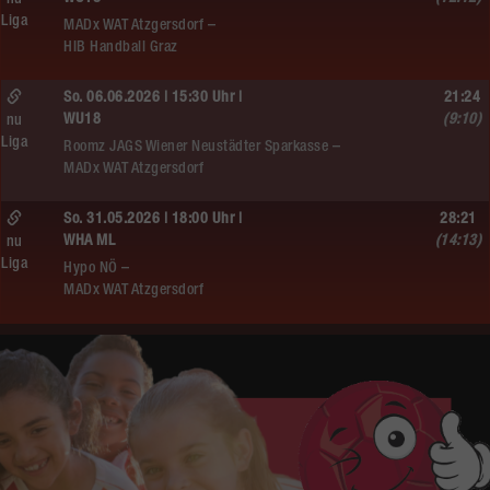
nu
Liga
MADx WAT Atzgersdorf –
HIB Handball Graz
So. 06.06.2026 | 15:30 Uhr |
21:24
WU18
(9:10)
nu
Liga
Roomz JAGS Wiener Neustädter Sparkasse –
MADx WAT Atzgersdorf
So. 31.05.2026 | 18:00 Uhr |
28:21
WHA ML
(14:13)
nu
Liga
Hypo NÖ –
MADx WAT Atzgersdorf