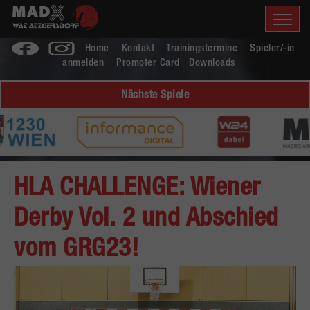
Home
Kontakt
Trainingstermine
Spieler/-in
anmelden
Promoter Card
Downloads
Nächste Spiele
HLA CHALLENGE: Wiener
Derby Vol. 2 und Abschied
vom GRG23!