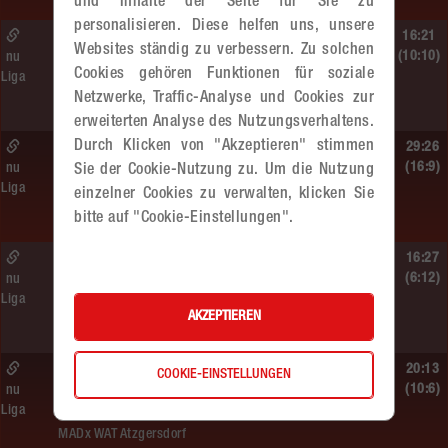
und Inhalte der Seite für Sie zu
personalisieren. Diese helfen uns, unsere
So. 14.06.2026 | 14:30 Uhr |
16:21
Websites ständig zu verbessern. Zu solchen
ÖMS WU12 Finale
(10:10)
nu
Cookies gehören Funktionen für soziale
Liga
SG HIT/UHC Absam –
Netzwerke, Traffic-Analyse und Cookies zur
MADx WAT Atzgersdorf
erweiterten Analyse des Nutzungsverhaltens.
Durch Klicken von "Akzeptieren" stimmen
So. 14.06.2026 | 13:20 Uhr |
29:26
MU13
(16:9)
nu
Sie der Cookie-Nutzung zu. Um die Nutzung
Liga
Sportunion DIE FALKEN St. Pölten –
einzelner Cookies zu verwalten, klicken Sie
MADx WAT Atzgersdorf
bitte auf "Cookie-Einstellungen".
So. 14.06.2026 | 11:20 Uhr |
16:27
MU13
(6:12)
nu
Liga
MADx WAT Atzgersdorf –
AKZEPTIEREN
roomz JAGS Devils
So. 14.06.2026 | 10:30 Uhr |
20:13
COOKIE-EINSTELLUNGEN
ÖMS WU12 HF
(10:6)
nu
Liga
SC HIT/UHC Absam –
MADx WAT Atzgersdorf