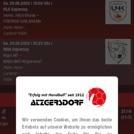
Sa. 29.08.2026 | 18:00 Uhr |
HLA Supercup
roomz JAGS Vöslau –
FÖRTHOF UHK KREMS
Halle: Hans–
Lackner Halle
Sa. 29.08.2026 | 20:25 Uhr |
WHA Supercup
Hypo NÖ –
MADx WAT Atzgersdorf
Halle: Hans–
Lackner–
Halle
LETZTE SPIELE
So. 14.06.2026 | 16:40 Uhr |
21:16
MU13
(11:7)
nu
Wir verwenden Cookies, um Ihnen das beste
Liga
BT Füchse –
Erlebnis auf unserer Website zu ermöglichen
MADx WAT Atzgersdorf