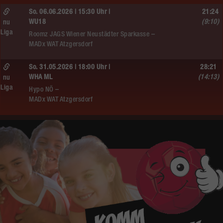
So. 06.06.2026 | 15:30 Uhr |
21:24
WU18
(9:10)
nu
Liga
Roomz JAGS Wiener Neustädter Sparkasse –
MADx WAT Atzgersdorf
So. 31.05.2026 | 18:00 Uhr |
28:21
WHA ML
(14:13)
nu
Liga
Hypo NÖ –
MADx WAT Atzgersdorf