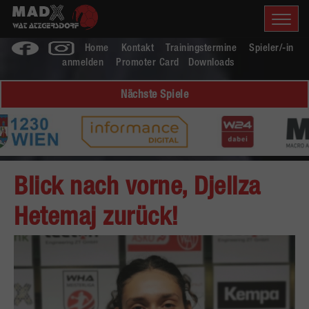
Home
Kontakt
Trainingstermine
Spieler/-in
anmelden
Promoter Card
Downloads
Nächste Spiele
Blick nach vorne, Djellza
Hetemaj zurück!