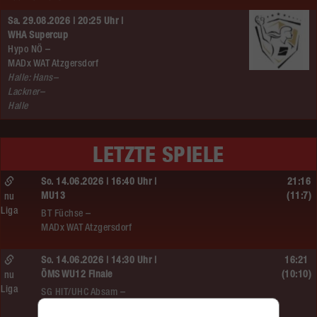
Sa. 29.08.2026 | 20:25 Uhr |
WHA Supercup
Hypo NÖ –
MADx WAT Atzgersdorf
Halle: Hans–
Lackner–
Halle
LETZTE SPIELE
So. 14.06.2026 | 16:40 Uhr |
21:16
MU13
(11:7)
nu
Liga
BT Füchse –
MADx WAT Atzgersdorf
So. 14.06.2026 | 14:30 Uhr |
16:21
ÖMS WU12 Finale
(10:10)
nu
Liga
SG HIT/UHC Absam –
MADx WAT Atzgersdorf