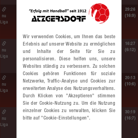
So. 14.06.2026 | 13:20 Uhr |
29:26
MU13
(16:9)
nu
Liga
Sportunion DIE FALKEN St. Pölten –
MADx WAT Atzgersdorf
Wir verwenden Cookies, um Ihnen das beste
So. 14.06.2026 | 11:20 Uhr |
16:27
Erlebnis auf unserer Website zu ermöglichen
MU13
(6:12)
nu
und Inhalte der Seite für Sie zu
Liga
MADx WAT Atzgersdorf –
personalisieren. Diese helfen uns, unsere
roomz JAGS Devils
Websites ständig zu verbessern. Zu solchen
Cookies gehören Funktionen für soziale
So. 14.06.2026 | 10:30 Uhr |
20:13
Netzwerke, Traffic-Analyse und Cookies zur
ÖMS WU12 HF
(10:6)
nu
erweiterten Analyse des Nutzungsverhaltens.
Liga
SC HIT/UHC Absam –
Durch Klicken von "Akzeptieren" stimmen
MADx WAT Atzgersdorf
Sie der Cookie-Nutzung zu. Um die Nutzung
einzelner Cookies zu verwalten, klicken Sie
Sa. 13.06.2026 | 19:05 Uhr |
30:19
bitte auf "Cookie-Einstellungen".
WU12
(16:7)
nu
Liga
MADx WAT Atzgersdorf –
HIB Handball Graz