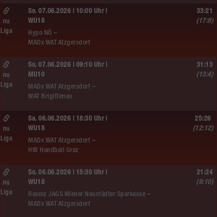
So. 07.06.2026 | 10:00 Uhr |
33:21
WU18
(17:9)
nu
Liga
Hypo NÖ –
MADx WAT Atzgersdorf
So. 07.06.2026 | 09:10 Uhr |
31:13
MU10
(13:4)
nu
Liga
MADx WAT Atzgersdorf –
WAT Brigittenau
Sa. 06.06.2026 | 18:30 Uhr |
25:26
WU18
(12:12)
nu
Liga
MADx WAT Atzgersdorf –
HIB Handball Graz
So. 06.06.2026 | 15:30 Uhr |
21:24
WU18
(9:10)
nu
Liga
Roomz JAGS Wiener Neustädter Sparkasse –
MADx WAT Atzgersdorf