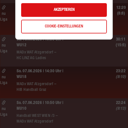
Sa. 13.06.2026 | 14:30 Uhr |
12:20
AKZEPTIEREN
WU12
(8:8)
nu
Liga
Hypo NÖ –
COOKIE-EINSTELLUNGEN
MADx WAT Atzgersdorf
Sa. 13.06.2026 | 10:50 Uhr |
30:11
WU12
(15:5)
nu
Liga
MADx WAT Atzgersdorf –
HC LINZ AG Ladies
So. 07.06.2026 | 14:30 Uhr |
23:22
WU18
(9:10)
nu
Liga
MADx WAT Atzgersdorf –
HIB Handball Graz
So. 07.06.2026 | 10:50 Uhr |
22:24
MU10
(9:13)
nu
Liga
Handball WEST WIEN /3 –
MADx WAT Atzgersdorf