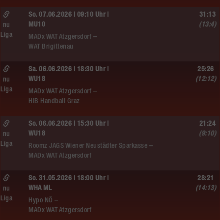
So. 07.06.2026 | 09:10 Uhr |
31:13
MU10
(13:4)
nu
Liga
MADx WAT Atzgersdorf –
WAT Brigittenau
Sa. 06.06.2026 | 18:30 Uhr |
25:26
WU18
(12:12)
nu
Liga
MADx WAT Atzgersdorf –
HIB Handball Graz
So. 06.06.2026 | 15:30 Uhr |
21:24
WU18
(9:10)
nu
Liga
Roomz JAGS Wiener Neustädter Sparkasse –
MADx WAT Atzgersdorf
So. 31.05.2026 | 18:00 Uhr |
28:21
WHA ML
(14:13)
nu
Liga
Hypo NÖ –
MADx WAT Atzgersdorf