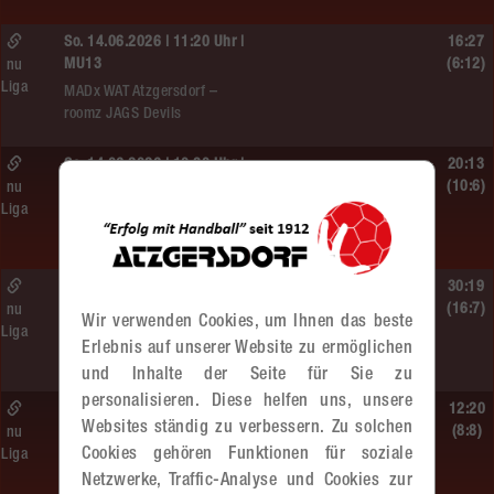
So. 14.06.2026 | 11:20 Uhr |
16:27
MU13
(6:12)
nu
Liga
MADx WAT Atzgersdorf –
roomz JAGS Devils
So. 14.06.2026 | 10:30 Uhr |
20:13
ÖMS WU12 HF
(10:6)
nu
Liga
SC HIT/UHC Absam –
MADx WAT Atzgersdorf
Sa. 13.06.2026 | 19:05 Uhr |
30:19
WU12
(16:7)
nu
Wir verwenden Cookies, um Ihnen das beste
Liga
MADx WAT Atzgersdorf –
Erlebnis auf unserer Website zu ermöglichen
HIB Handball Graz
und Inhalte der Seite für Sie zu
personalisieren. Diese helfen uns, unsere
Sa. 13.06.2026 | 14:30 Uhr |
12:20
Websites ständig zu verbessern. Zu solchen
WU12
(8:8)
nu
Cookies gehören Funktionen für soziale
Liga
Hypo NÖ –
Netzwerke, Traffic-Analyse und Cookies zur
MADx WAT Atzgersdorf