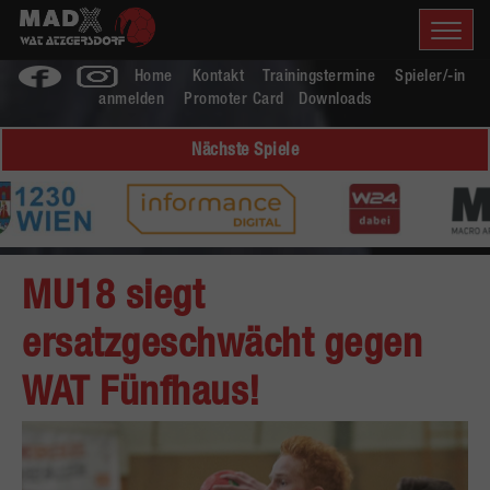
Home
Kontakt
Trainingstermine
Spieler/-in
anmelden
Promoter Card
Downloads
Nächste Spiele
MU18 siegt
ersatzgeschwächt gegen
WAT Fünfhaus!