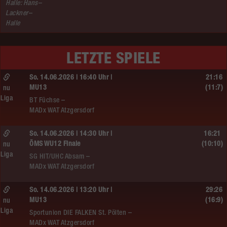
Halle: Hans–
Lackner–
Halle
LETZTE SPIELE
So. 14.06.2026 | 16:40 Uhr |
21:16
MU13
(11:7)
nu
Liga
BT Füchse –
MADx WAT Atzgersdorf
So. 14.06.2026 | 14:30 Uhr |
16:21
ÖMS WU12 Finale
(10:10)
nu
Liga
SG HIT/UHC Absam –
MADx WAT Atzgersdorf
So. 14.06.2026 | 13:20 Uhr |
29:26
MU13
(16:9)
nu
Liga
Sportunion DIE FALKEN St. Pölten –
MADx WAT Atzgersdorf