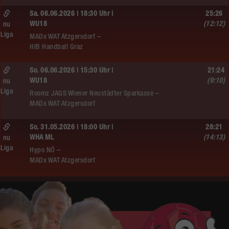
Sa. 06.06.2026 | 18:30 Uhr |
25:26
WU18
(12:12)
nu
Liga
MADx WAT Atzgersdorf –
HIB Handball Graz
So. 06.06.2026 | 15:30 Uhr |
21:24
WU18
(9:10)
nu
Liga
Roomz JAGS Wiener Neustädter Sparkasse –
MADx WAT Atzgersdorf
So. 31.05.2026 | 18:00 Uhr |
28:21
WHA ML
(14:13)
nu
Liga
Hypo NÖ –
MADx WAT Atzgersdorf