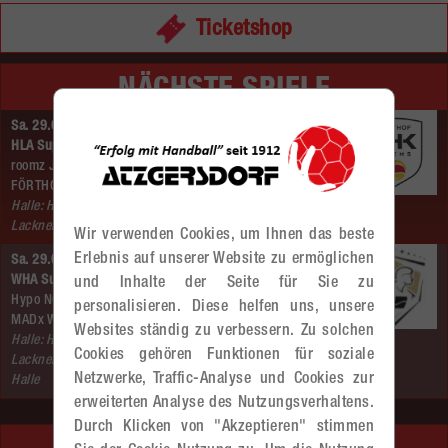
Ticketshop
NÄCHSTE SPIELE
Sa. 29.08.2026 | 18:00 Uhr |
HLA Supercup
roomz JAGS Vöslau –
FÖRTHOF UHK KREMS
Halle: Hans–
Lackner Halle
Wir verwenden Cookies, um Ihnen das beste
Erlebnis auf unserer Website zu ermöglichen
Sa. 29.08.2026 | 20:25 Uhr |
WHA Supercup
und Inhalte der Seite für Sie zu
Hypo NÖ –
personalisieren. Diese helfen uns, unsere
MADx WAT Atzgersdorf
Websites ständig zu verbessern. Zu solchen
Halle: Hans–
Cookies gehören Funktionen für soziale
Lackner–
Netzwerke, Traffic-Analyse und Cookies zur
Halle
erweiterten Analyse des Nutzungsverhaltens.
Durch Klicken von "Akzeptieren" stimmen