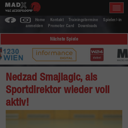
Home
Kontakt
Trainingstermine
Spieler/-in
anmelden
Promoter Card
Downloads
Nächste Spiele
Nedzad Smajlagic, als
Sportdirektor wieder voll
aktiv!