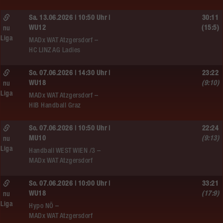
Sa. 13.06.2026 | 10:50 Uhr |
30:11
WU12
(15:5)
nu
Liga
MADx WAT Atzgersdorf –
HC LINZ AG Ladies
So. 07.06.2026 | 14:30 Uhr |
23:22
WU18
(9:10)
nu
Liga
MADx WAT Atzgersdorf –
HIB Handball Graz
So. 07.06.2026 | 10:50 Uhr |
22:24
MU10
(9:13)
nu
Liga
Handball WEST WIEN /3 –
MADx WAT Atzgersdorf
So. 07.06.2026 | 10:00 Uhr |
33:21
WU18
(17:9)
nu
Liga
Hypo NÖ –
MADx WAT Atzgersdorf