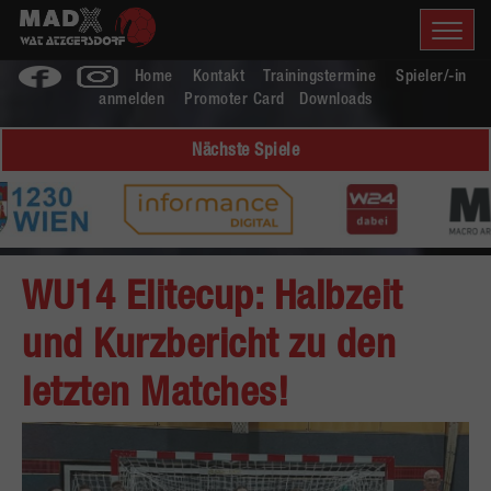
Home
Kontakt
Trainingstermine
Spieler/-in
anmelden
Promoter Card
Downloads
Nächste Spiele
WU14 Elitecup: Halbzeit
und Kurzbericht zu den
letzten Matches!