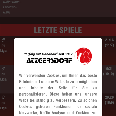
Halle: Hans–
Lackner–
Halle
LETZTE SPIELE
So. 14.06.2026 | 16:40 Uhr |
21:16
MU13
(11:7)
nu
Liga
BT Füchse –
MADx WAT Atzgersdorf
So. 14.06.2026 | 14:30 Uhr |
16:21
ÖMS WU12 Finale
(10:10)
nu
Wir verwenden Cookies, um Ihnen das beste
Liga
SG HIT/UHC Absam –
Erlebnis auf unserer Website zu ermöglichen
MADx WAT Atzgersdorf
und Inhalte der Seite für Sie zu
personalisieren. Diese helfen uns, unsere
So. 14.06.2026 | 13:20 Uhr |
29:26
Websites ständig zu verbessern. Zu solchen
MU13
(16:9)
nu
Cookies gehören Funktionen für soziale
Liga
Sportunion DIE FALKEN St. Pölten –
Netzwerke, Traffic-Analyse und Cookies zur
MADx WAT Atzgersdorf