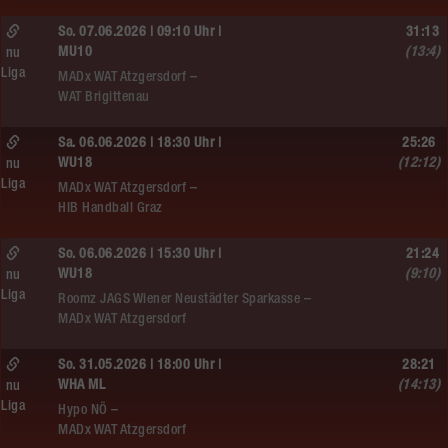
So. 07.06.2026 | 09:10 Uhr |
31:13
MU10
(13:4)
nu
Liga
MADx WAT Atzgersdorf –
WAT Brigittenau
Sa. 06.06.2026 | 18:30 Uhr |
25:26
WU18
(12:12)
nu
Liga
MADx WAT Atzgersdorf –
HIB Handball Graz
So. 06.06.2026 | 15:30 Uhr |
21:24
WU18
(9:10)
nu
Liga
Roomz JAGS Wiener Neustädter Sparkasse –
MADx WAT Atzgersdorf
So. 31.05.2026 | 18:00 Uhr |
28:21
WHA ML
(14:13)
nu
Liga
Hypo NÖ –
MADx WAT Atzgersdorf