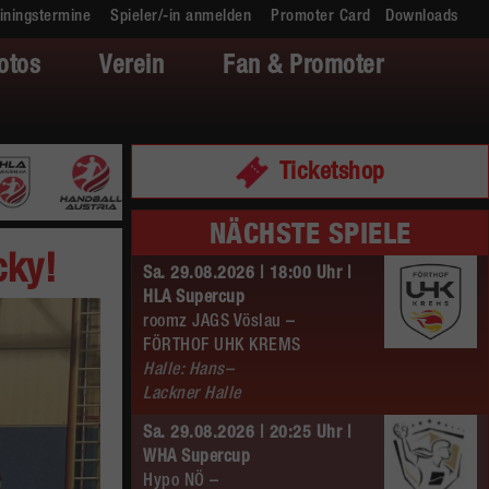
iningstermine
Spieler/-in anmelden
Promoter Card
Downloads
otos
Verein
Fan & Promoter
Ticketshop
NÄCHSTE SPIELE
cky!
Sa. 29.08.2026 | 18:00 Uhr |
HLA Supercup
roomz JAGS Vöslau –
FÖRTHOF UHK KREMS
Halle: Hans–
Lackner Halle
Sa. 29.08.2026 | 20:25 Uhr |
WHA Supercup
Hypo NÖ –