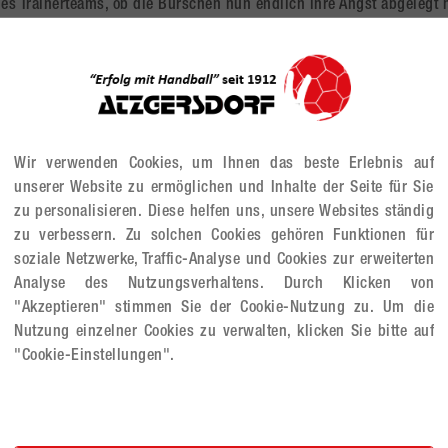
s Trainerteams, ob die Burschen nun endlich ihre Angst abgelegt
ch größer waren, aber technisch nicht unbedingt die stärkere Manns
den Abstand doch zu verkürzen. Auch weil Malacky, die mit vielen 2
jüngeren Spieler (2010) verstärkt spielen ließ. Vor allem Valentin H
 1:1 Aktionen ihre "Scheu" vor dem Gegner ablegen und erzielten s
gespielten Spielzügen immer wieder die Abwehr der Slowaken austr
r tollen Angriffe auch zum Torerfolg.
Wir verwenden Cookies, um Ihnen das beste Erlebnis auf
war mit 48:28 verloren, aber solche Erfahrungen bringen unsere B
unserer Website zu ermöglichen und Inhalte der Seite für Sie
t auf alle Fälle unsere Abwehr, die auch dann zupacken muss, wenn
zu personalisieren. Diese helfen uns, unsere Websites ständig
nser Angriffverhalten - keine Angst Burschen.
zu verbessern. Zu solchen Cookies gehören Funktionen für
ass viele unserer Spieler aufgrund der kurzfristigen Spielansetz
soziale Netzwerke, Traffic-Analyse und Cookies zur erweiterten
bedingt nicht zur Verfügung standen.
Analyse des Nutzungsverhaltens. Durch Klicken von
noch für Dezember geplant. Malacky versucht für 17. Dezember 202
"Akzeptieren" stimmen Sie der Cookie-Nutzung zu. Um die
offentlich zwei Mannschaften MU12 & MU14 von WAT Atzgersdorf te
Nutzung einzelner Cookies zu verwalten, klicken Sie bitte auf
"Cookie-Einstellungen".
ch: