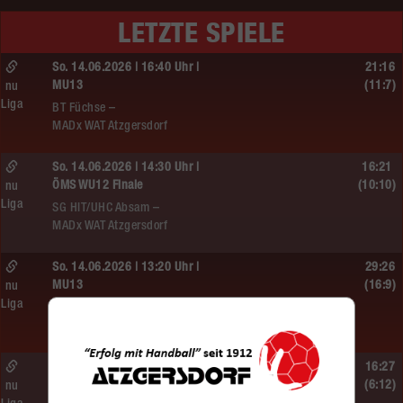
LETZTE SPIELE
So. 14.06.2026 | 16:40 Uhr |
21:16
MU13
(11:7)
nu
Liga
BT Füchse –
MADx WAT Atzgersdorf
So. 14.06.2026 | 14:30 Uhr |
16:21
ÖMS WU12 Finale
(10:10)
nu
Liga
SG HIT/UHC Absam –
MADx WAT Atzgersdorf
So. 14.06.2026 | 13:20 Uhr |
29:26
MU13
(16:9)
nu
Liga
Sportunion DIE FALKEN St. Pölten –
MADx WAT Atzgersdorf
So. 14.06.2026 | 11:20 Uhr |
16:27
MU13
(6:12)
nu