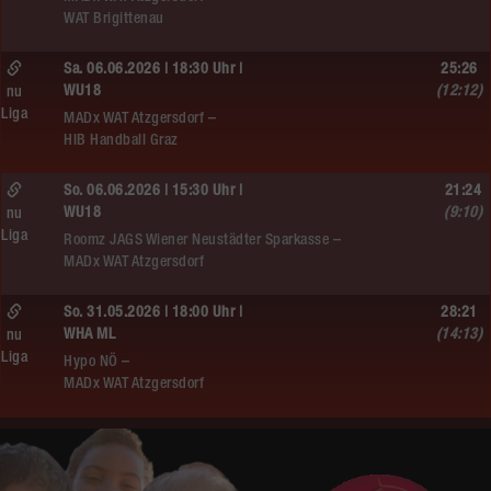
WAT Brigittenau
Sa. 06.06.2026 | 18:30 Uhr |
25:26
WU18
(12:12)
nu
Liga
MADx WAT Atzgersdorf –
HIB Handball Graz
So. 06.06.2026 | 15:30 Uhr |
21:24
WU18
(9:10)
nu
Liga
Roomz JAGS Wiener Neustädter Sparkasse –
MADx WAT Atzgersdorf
So. 31.05.2026 | 18:00 Uhr |
28:21
WHA ML
(14:13)
nu
Liga
Hypo NÖ –
MADx WAT Atzgersdorf