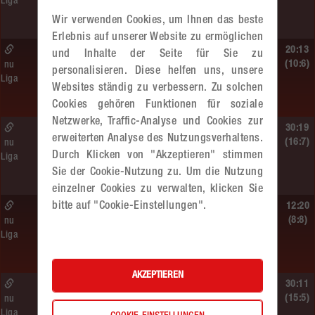
Liga
MADx WAT Atzgersdorf –
roomz JAGS Devils
Wir verwenden Cookies, um Ihnen das beste
Erlebnis auf unserer Website zu ermöglichen
So. 14.06.2026 | 10:30 Uhr |
20:13
und Inhalte der Seite für Sie zu
ÖMS WU12 HF
(10:6)
nu
personalisieren. Diese helfen uns, unsere
Liga
SC HIT/UHC Absam –
Websites ständig zu verbessern. Zu solchen
MADx WAT Atzgersdorf
Cookies gehören Funktionen für soziale
Netzwerke, Traffic-Analyse und Cookies zur
Sa. 13.06.2026 | 19:05 Uhr |
30:19
erweiterten Analyse des Nutzungsverhaltens.
WU12
(16:7)
nu
Durch Klicken von "Akzeptieren" stimmen
Liga
MADx WAT Atzgersdorf –
Sie der Cookie-Nutzung zu. Um die Nutzung
HIB Handball Graz
einzelner Cookies zu verwalten, klicken Sie
bitte auf "Cookie-Einstellungen".
Sa. 13.06.2026 | 14:30 Uhr |
12:20
WU12
(8:8)
nu
Liga
Hypo NÖ –
MADx WAT Atzgersdorf
AKZEPTIEREN
Sa. 13.06.2026 | 10:50 Uhr |
30:11
WU12
(15:5)
nu
Liga