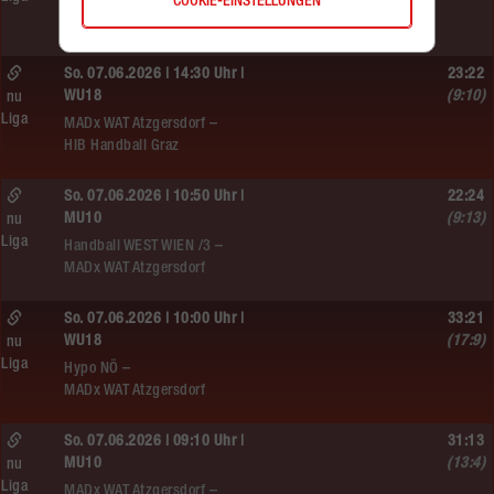
MADx WAT Atzgersdorf –
COOKIE-EINSTELLUNGEN
HC LINZ AG Ladies
So. 07.06.2026 | 14:30 Uhr |
23:22
WU18
(9:10)
nu
Liga
MADx WAT Atzgersdorf –
HIB Handball Graz
So. 07.06.2026 | 10:50 Uhr |
22:24
MU10
(9:13)
nu
Liga
Handball WEST WIEN /3 –
MADx WAT Atzgersdorf
So. 07.06.2026 | 10:00 Uhr |
33:21
WU18
(17:9)
nu
Liga
Hypo NÖ –
MADx WAT Atzgersdorf
So. 07.06.2026 | 09:10 Uhr |
31:13
MU10
(13:4)
nu
Liga
MADx WAT Atzgersdorf –