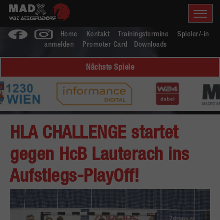
Home
Kontakt
Trainingstermine
Spieler/-in
anmelden
Promoter Card
Downloads
Nächste Spiele
HLA CHALLENGE startet
gegen HcB Lauterach ins
Aufstiegs-PlayOff!