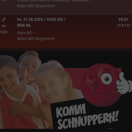
Roomz JAGS Wiener Neustädter Sparkasse –
MADx WAT Atzgersdorf
So. 31.05.2026 | 18:00 Uhr |
28:21
WHA ML
(14:13)
nu
Liga
Hypo NÖ –
MADx WAT Atzgersdorf