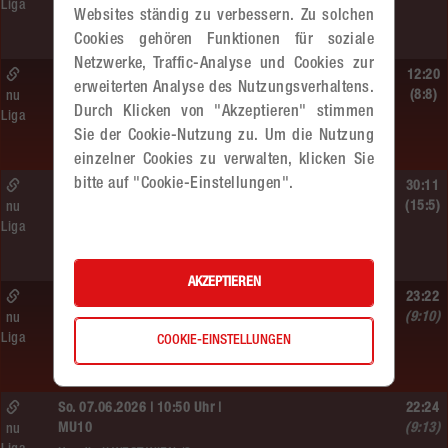
Liga
MADx WAT Atzgersdorf –
Websites ständig zu verbessern. Zu solchen
HIB Handball Graz
Cookies gehören Funktionen für soziale
Netzwerke, Traffic-Analyse und Cookies zur
Sa. 13.06.2026 | 14:30 Uhr |
12:20
erweiterten Analyse des Nutzungsverhaltens.
WU12
(8:8)
nu
Durch Klicken von "Akzeptieren" stimmen
Liga
Hypo NÖ –
Sie der Cookie-Nutzung zu. Um die Nutzung
MADx WAT Atzgersdorf
einzelner Cookies zu verwalten, klicken Sie
bitte auf "Cookie-Einstellungen".
Sa. 13.06.2026 | 10:50 Uhr |
30:11
WU12
(15:5)
nu
Liga
MADx WAT Atzgersdorf –
HC LINZ AG Ladies
AKZEPTIEREN
So. 07.06.2026 | 14:30 Uhr |
23:22
WU18
(9:10)
nu
Liga
COOKIE-EINSTELLUNGEN
MADx WAT Atzgersdorf –
HIB Handball Graz
So. 07.06.2026 | 10:50 Uhr |
22:24
MU10
(9:13)
nu