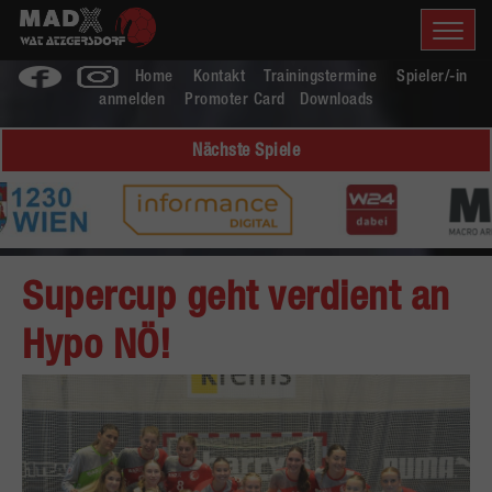
Home
Kontakt
Trainingstermine
Spieler/-in
anmelden
Promoter Card
Downloads
Nächste Spiele
Supercup geht verdient an
Hypo NÖ!