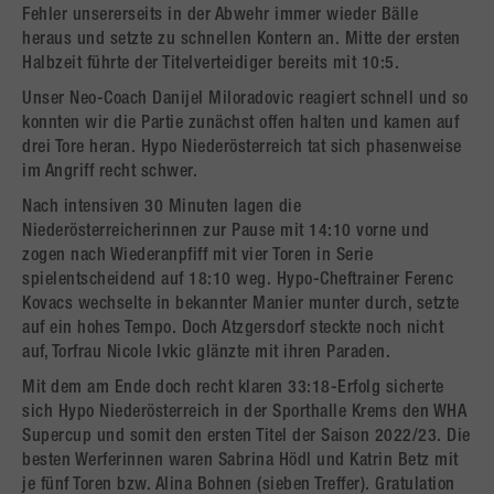
Fehler unsererseits in der Abwehr immer wieder Bälle
heraus und setzte zu schnellen Kontern an. Mitte der ersten
Halbzeit führte der Titelverteidiger bereits mit 10:5.
Unser Neo-Coach Danijel Miloradovic reagiert schnell und so
konnten wir die Partie zunächst offen halten und kamen auf
drei Tore heran. Hypo Niederösterreich tat sich phasenweise
im Angriff recht schwer.
Nach intensiven 30 Minuten lagen die
Niederösterreicherinnen zur Pause mit 14:10 vorne und
zogen nach Wiederanpfiff mit vier Toren in Serie
spielentscheidend auf 18:10 weg. Hypo-Cheftrainer Ferenc
Kovacs wechselte in bekannter Manier munter durch, setzte
auf ein hohes Tempo. Doch Atzgersdorf steckte noch nicht
auf, Torfrau Nicole Ivkic glänzte mit ihren Paraden.
Mit dem am Ende doch recht klaren 33:18-Erfolg sicherte
sich Hypo Niederösterreich in der Sporthalle Krems den WHA
Supercup und somit den ersten Titel der Saison 2022/23. Die
besten Werferinnen waren Sabrina Hödl und Katrin Betz mit
je fünf Toren bzw. Alina Bohnen (sieben Treffer). Gratulation