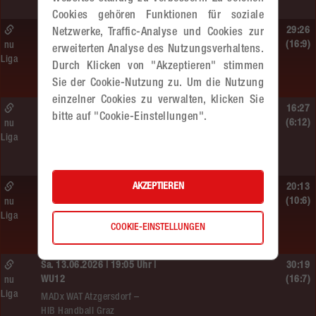
Cookies gehören Funktionen für soziale
So. 14.06.2026 | 13:20 Uhr |
29:26
Netzwerke, Traffic-Analyse und Cookies zur
MU13
(16:9)
nu
erweiterten Analyse des Nutzungsverhaltens.
Liga
Sportunion DIE FALKEN St. Pölten –
Durch Klicken von "Akzeptieren" stimmen
MADx WAT Atzgersdorf
Sie der Cookie-Nutzung zu. Um die Nutzung
einzelner Cookies zu verwalten, klicken Sie
So. 14.06.2026 | 11:20 Uhr |
16:27
bitte auf "Cookie-Einstellungen".
MU13
(6:12)
nu
Liga
MADx WAT Atzgersdorf –
roomz JAGS Devils
AKZEPTIEREN
So. 14.06.2026 | 10:30 Uhr |
20:13
ÖMS WU12 HF
(10:6)
nu
Liga
SC HIT/UHC Absam –
COOKIE-EINSTELLUNGEN
MADx WAT Atzgersdorf
Sa. 13.06.2026 | 19:05 Uhr |
30:19
WU12
(16:7)
nu
Liga
MADx WAT Atzgersdorf –
HIB Handball Graz