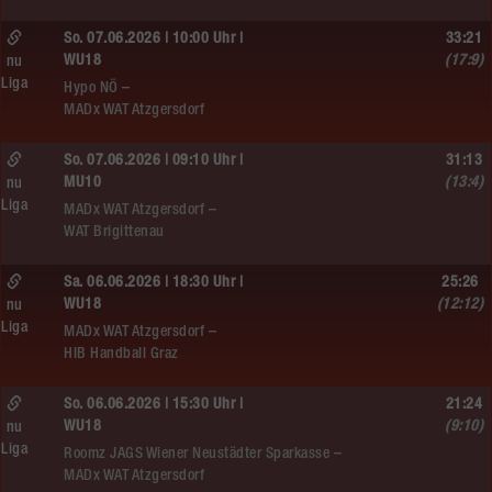
So. 07.06.2026 | 10:00 Uhr |
33:21
WU18
(17:9)
nu
Liga
Hypo NÖ –
MADx WAT Atzgersdorf
So. 07.06.2026 | 09:10 Uhr |
31:13
MU10
(13:4)
nu
Liga
MADx WAT Atzgersdorf –
WAT Brigittenau
Sa. 06.06.2026 | 18:30 Uhr |
25:26
WU18
(12:12)
nu
Liga
MADx WAT Atzgersdorf –
HIB Handball Graz
So. 06.06.2026 | 15:30 Uhr |
21:24
WU18
(9:10)
nu
Liga
Roomz JAGS Wiener Neustädter Sparkasse –
MADx WAT Atzgersdorf