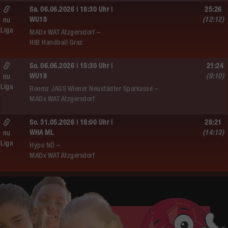
Sa. 06.06.2026 | 18:30 Uhr |
25:26
WU18
(12:12)
nu
Liga
MADx WAT Atzgersdorf –
HIB Handball Graz
So. 06.06.2026 | 15:30 Uhr |
21:24
WU18
(9:10)
nu
Liga
Roomz JAGS Wiener Neustädter Sparkasse –
MADx WAT Atzgersdorf
So. 31.05.2026 | 18:00 Uhr |
28:21
WHA ML
(14:13)
nu
Liga
Hypo NÖ –
MADx WAT Atzgersdorf