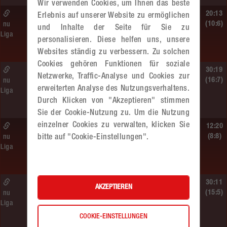
Wir verwenden Cookies, um Ihnen das beste
So. 14.06.2026 | 10:30 Uhr |
20:13
Erlebnis auf unserer Website zu ermöglichen
ÖMS WU12 HF
(10:6)
nu
und Inhalte der Seite für Sie zu
Liga
SC HIT/UHC Absam –
personalisieren. Diese helfen uns, unsere
MADx WAT Atzgersdorf
Websites ständig zu verbessern. Zu solchen
Cookies gehören Funktionen für soziale
Sa. 13.06.2026 | 19:05 Uhr |
30:19
Netzwerke, Traffic-Analyse und Cookies zur
WU12
(16:7)
nu
erweiterten Analyse des Nutzungsverhaltens.
Liga
MADx WAT Atzgersdorf –
Durch Klicken von "Akzeptieren" stimmen
HIB Handball Graz
Sie der Cookie-Nutzung zu. Um die Nutzung
einzelner Cookies zu verwalten, klicken Sie
Sa. 13.06.2026 | 14:30 Uhr |
12:20
WU12
(8:8)
nu
bitte auf "Cookie-Einstellungen".
Liga
Hypo NÖ –
MADx WAT Atzgersdorf
Sa. 13.06.2026 | 10:50 Uhr |
30:11
AKZEPTIEREN
WU12
(15:5)
nu
Liga
MADx WAT Atzgersdorf –
HC LINZ AG Ladies
COOKIE-EINSTELLUNGEN