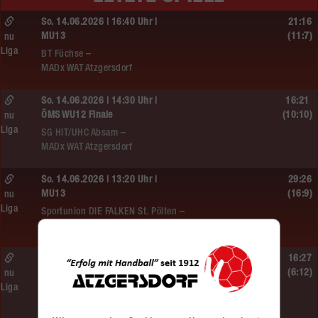
So. 14.06.2026 | 16:40 Uhr |
21:16
MU13
(11:7)
nu
Liga
BT Füchse –
MADx WAT Atzgersdorf
So. 14.06.2026 | 14:30 Uhr |
16:21
ÖMS WU12 Finale
(10:10)
nu
Liga
SG HIT/UHC Absam –
MADx WAT Atzgersdorf
So. 14.06.2026 | 13:20 Uhr |
29:26
MU13
(16:9)
nu
Liga
Sportunion DIE FALKEN St. Pölten –
MADx WAT Atzgersdorf
So. 14.06.2026 | 11:20 Uhr |
16:27
MU13
(6:12)
nu
Liga
MADx WAT Atzgersdorf –
roomz JAGS Devils