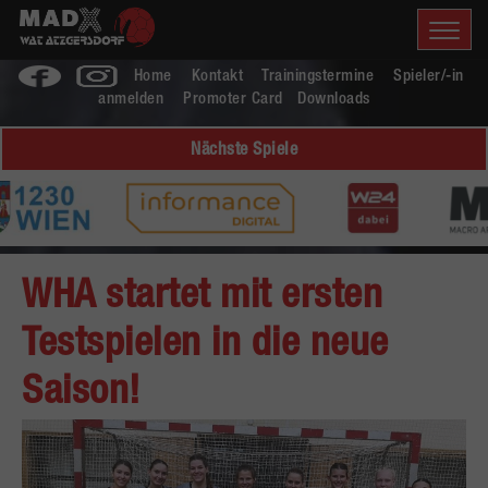
Home
Kontakt
Trainingstermine
Spieler/-in
anmelden
Promoter Card
Downloads
Nächste Spiele
WHA startet mit ersten
Testspielen in die neue
Saison!