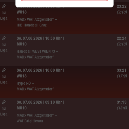
So. 07.06.2026 | 14:30 Uhr |
23:22
WU18
(9:10)
nu
Liga
MADx WAT Atzgersdorf –
HIB Handball Graz
So. 07.06.2026 | 10:50 Uhr |
22:24
MU10
(9:13)
nu
Liga
Handball WEST WIEN /3 –
MADx WAT Atzgersdorf
So. 07.06.2026 | 10:00 Uhr |
33:21
WU18
(17:9)
nu
Liga
Hypo NÖ –
MADx WAT Atzgersdorf
So. 07.06.2026 | 09:10 Uhr |
31:13
MU10
(13:4)
nu
Liga
MADx WAT Atzgersdorf –
WAT Brigittenau