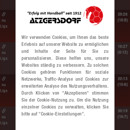
MADx WAT Atzgersdorf
So. 14.06.2026 | 13:20 Uhr |
29:26
MU13
(16:9)
nu
Liga
Sportunion DIE FALKEN St. Pölten –
MADx WAT Atzgersdorf
Wir verwenden Cookies, um Ihnen das beste
Erlebnis auf unserer Website zu ermöglichen
So. 14.06.2026 | 11:20 Uhr |
16:27
und Inhalte der Seite für Sie zu
MU13
(6:12)
nu
personalisieren. Diese helfen uns, unsere
Liga
MADx WAT Atzgersdorf –
Websites ständig zu verbessern. Zu solchen
roomz JAGS Devils
Cookies gehören Funktionen für soziale
So. 14.06.2026 | 10:30 Uhr |
20:13
Netzwerke, Traffic-Analyse und Cookies zur
ÖMS WU12 HF
(10:6)
nu
erweiterten Analyse des Nutzungsverhaltens.
Liga
SC HIT/UHC Absam –
Durch Klicken von "Akzeptieren" stimmen
MADx WAT Atzgersdorf
Sie der Cookie-Nutzung zu. Um die Nutzung
einzelner Cookies zu verwalten, klicken Sie
Sa. 13.06.2026 | 19:05 Uhr |
30:19
bitte auf "Cookie-Einstellungen".
WU12
(16:7)
nu
Liga
MADx WAT Atzgersdorf –