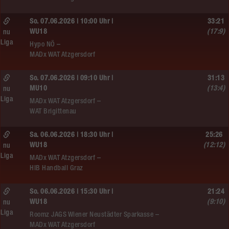
So. 07.06.2026 | 10:00 Uhr |
33:21
WU18
(17:9)
nu
Liga
Hypo NÖ –
MADx WAT Atzgersdorf
So. 07.06.2026 | 09:10 Uhr |
31:13
MU10
(13:4)
nu
Liga
MADx WAT Atzgersdorf –
WAT Brigittenau
Sa. 06.06.2026 | 18:30 Uhr |
25:26
WU18
(12:12)
nu
Liga
MADx WAT Atzgersdorf –
HIB Handball Graz
So. 06.06.2026 | 15:30 Uhr |
21:24
WU18
(9:10)
nu
Liga
Roomz JAGS Wiener Neustädter Sparkasse –
MADx WAT Atzgersdorf