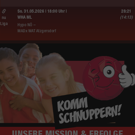
So. 31.05.2026 | 18:00 Uhr |
28:21
WHA ML
(14:13)
nu
Liga
Hypo NÖ –
MADx WAT Atzgersdorf
UNSERE
MISSION & ERFOLGE