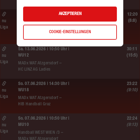
HIB Handball Graz
AKZEPTIEREN
Sa. 13.06.2026 | 14:30 Uhr |
12:20
WU12
(8:8)
nu
Liga
Hypo NÖ –
COOKIE-EINSTELLUNGEN
MADx WAT Atzgersdorf
Sa. 13.06.2026 | 10:50 Uhr |
30:11
WU12
(15:5)
nu
Liga
MADx WAT Atzgersdorf –
HC LINZ AG Ladies
So. 07.06.2026 | 14:30 Uhr |
23:22
WU18
(9:10)
nu
Liga
MADx WAT Atzgersdorf –
HIB Handball Graz
So. 07.06.2026 | 10:50 Uhr |
22:24
MU10
(9:13)
nu
Liga
Handball WEST WIEN /3 –
MADx WAT Atzgersdorf