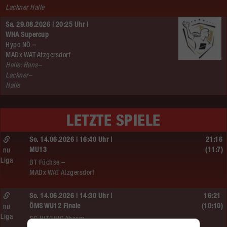
Lackner Halle
Sa. 29.08.2026 | 20:25 Uhr |
WHA Supercup
Hypo NÖ –
MADx WAT Atzgersdorf
Halle: Hans–
Lackner–
Halle
LETZTE SPIELE
So. 14.06.2026 | 16:40 Uhr |
21:16
MU13
(11:7)
nu
Liga
BT Füchse –
MADx WAT Atzgersdorf
So. 14.06.2026 | 14:30 Uhr |
16:21
ÖMS WU12 Finale
(10:10)
nu
Liga
SG HIT/UHC Absam –