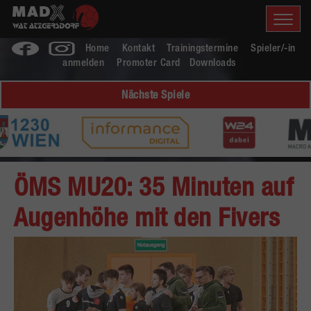
Home
Kontakt
Trainingstermine
Spieler/-in
anmelden
Promoter Card
Downloads
Nächste Spiele
ÖMS MU20: 35 Minuten auf
Augenhöhe mit den Fivers