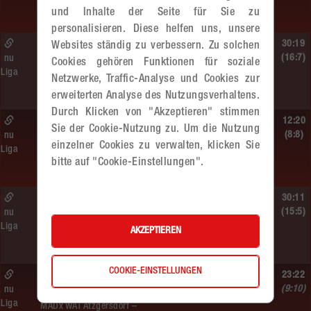
und Inhalte der Seite für Sie zu
MADx WAT Atzgersdorf
personalisieren. Diese helfen uns, unsere
Sa. 13.06.2026 | 19:05 Uhr |
30:19
Websites ständig zu verbessern. Zu solchen
WU12
(16:7)
nu
Cookies gehören Funktionen für soziale
Liga
MADx WAT Atzgersdorf –
Netzwerke, Traffic-Analyse und Cookies zur
HIB Handball Graz
erweiterten Analyse des Nutzungsverhaltens.
Durch Klicken von "Akzeptieren" stimmen
Sa. 13.06.2026 | 14:30 Uhr |
12:20
Sie der Cookie-Nutzung zu. Um die Nutzung
WU12
(8:8)
nu
einzelner Cookies zu verwalten, klicken Sie
Liga
Hypo NÖ –
bitte auf "Cookie-Einstellungen".
MADx WAT Atzgersdorf
Sa. 13.06.2026 | 10:50 Uhr |
30:11
WU12
(15:5)
nu
Liga
MADx WAT Atzgersdorf –
AKZEPTIEREN
HC LINZ AG Ladies
COOKIE-EINSTELLUNGEN
So. 07.06.2026 | 14:30 Uhr |
23:22
WU18
(9:10)
nu
Liga
MADx WAT Atzgersdorf –