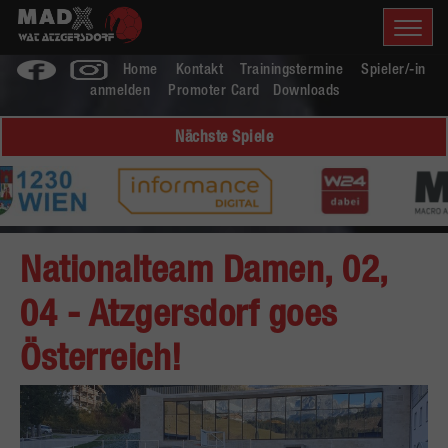
Home
Kontakt
Trainingstermine
Spieler/-in
anmelden
Promoter Card
Downloads
Nächste Spiele
Nationalteam Damen, 02,
04 - Atzgersdorf goes
Österreich!