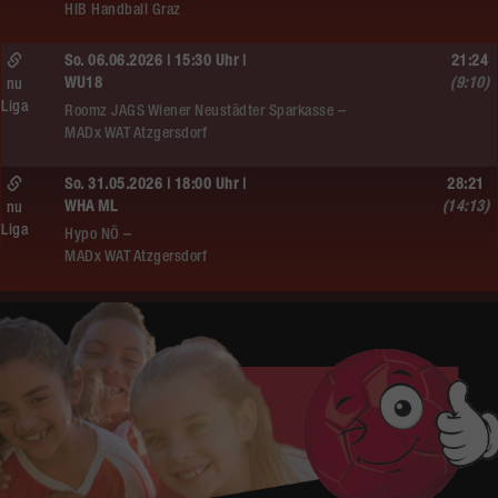
HIB Handball Graz
So. 06.06.2026 | 15:30 Uhr |
21:24
WU18
(9:10)
nu
Liga
Roomz JAGS Wiener Neustädter Sparkasse –
MADx WAT Atzgersdorf
So. 31.05.2026 | 18:00 Uhr |
28:21
WHA ML
(14:13)
nu
Liga
Hypo NÖ –
MADx WAT Atzgersdorf