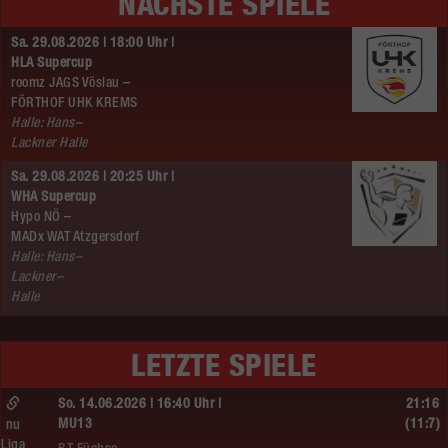
NÄCHSTE SPIELE
Sa. 29.08.2026 | 18:00 Uhr |
HLA Supercup
roomz JAGS Vöslau –
FÖRTHOF UHK KREMS
Halle: Hans–
Lackner Halle
Sa. 29.08.2026 | 20:25 Uhr |
WHA Supercup
Hypo NÖ –
MADx WAT Atzgersdorf
Halle: Hans–
Lackner–
Halle
LETZTE SPIELE
So. 14.06.2026 | 16:40 Uhr |
21:16
MU13
(11:7)
nu
Liga