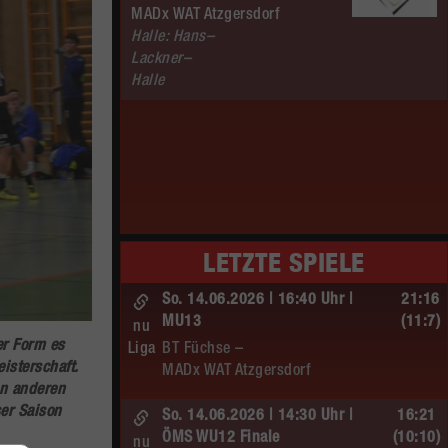
MADx WAT Atzgersdorf
Halle: Hans–
Lackner–
Halle
LETZTE SPIELE
So. 14.06.2026 | 16:40 Uhr |
21:16
MU13
(11:7)
nu
er Form es
Liga
BT Füchse –
isterschaft.
MADx WAT Atzgersdorf
en anderen
ser Saison
So. 14.06.2026 | 14:30 Uhr |
16:21
ÖMS WU12 Finale
(10:10)
nu