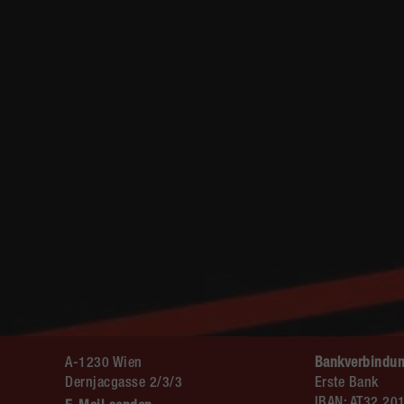
A-1230 Wien
Bankverbindun
Dernjacgasse 2/3/3
Erste Bank
IBAN: AT32 20