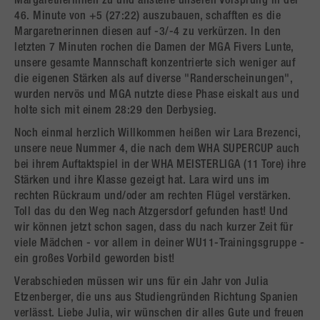
Margaretnerinnen zu und anstelle unseren Vorsprung in der
46. Minute von +5 (27:22) auszubauen, schafften es die
Margaretnerinnen diesen auf -3/-4 zu verkürzen. In den
letzten 7 Minuten rochen die Damen der MGA Fivers Lunte,
unsere gesamte Mannschaft konzentrierte sich weniger auf
die eigenen Stärken als auf diverse "Randerscheinungen",
wurden nervös und MGA nutzte diese Phase eiskalt aus und
holte sich mit einem 28:29 den Derbysieg.
Noch einmal herzlich Willkommen heißen wir Lara Brezenci,
unsere neue Nummer 4, die nach dem WHA SUPERCUP auch
bei ihrem Auftaktspiel in der WHA MEISTERLIGA (11 Tore) ihre
Stärken und ihre Klasse gezeigt hat. Lara wird uns im
rechten Rückraum und/oder am rechten Flügel verstärken.
Toll das du den Weg nach Atzgersdorf gefunden hast! Und
wir können jetzt schon sagen, dass du nach kurzer Zeit für
viele Mädchen - vor allem in deiner WU11-Trainingsgruppe -
ein großes Vorbild geworden bist!
Verabschieden müssen wir uns für ein Jahr von Julia
Etzenberger, die uns aus Studiengründen Richtung Spanien
verlässt. Liebe Julia, wir wünschen dir alles Gute und freuen