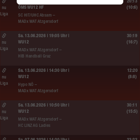
So. 14.06.2026 | 10:30 Uhr |
20:13
ÖMS WU12 HF
(10:6)
nu
Liga
SC HIT/UHC Absam –
MADx WAT Atzgersdorf
Sa. 13.06.2026 | 19:05 Uhr |
30:19
WU12
(16:7)
nu
Liga
MADx WAT Atzgersdorf –
HIB Handball Graz
Sa. 13.06.2026 | 14:30 Uhr |
12:20
WU12
(8:8)
nu
Liga
Hypo NÖ –
MADx WAT Atzgersdorf
Sa. 13.06.2026 | 10:50 Uhr |
30:11
WU12
(15:5)
nu
Liga
MADx WAT Atzgersdorf –
HC LINZ AG Ladies