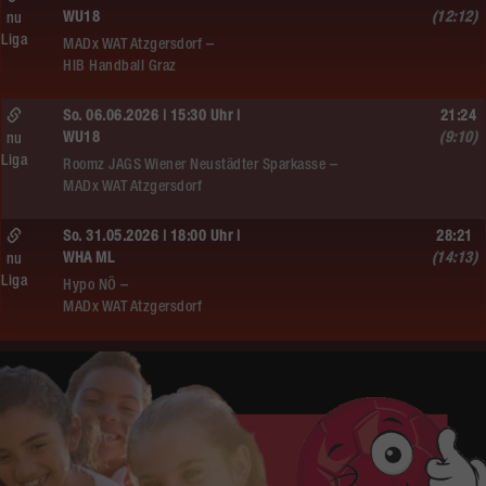
WU18
(12:12)
nu
Liga
MADx WAT Atzgersdorf –
HIB Handball Graz
So. 06.06.2026 | 15:30 Uhr |
21:24
WU18
(9:10)
nu
Liga
Roomz JAGS Wiener Neustädter Sparkasse –
MADx WAT Atzgersdorf
So. 31.05.2026 | 18:00 Uhr |
28:21
WHA ML
(14:13)
nu
Liga
Hypo NÖ –
MADx WAT Atzgersdorf