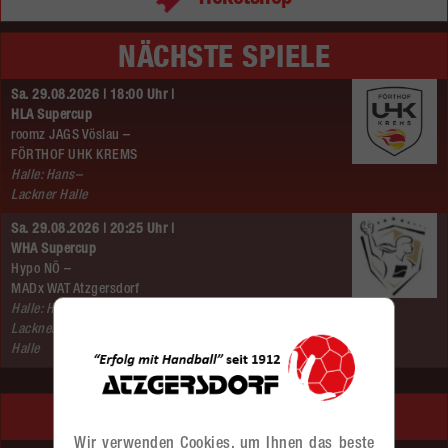
NÄCHSTE SPIELE
Sa. 29.08.2026 | 18:00 Uhr |
HLA Supercup
roomz JAGS Vöslau –
FÖRTHOF UHK KREMS
Halle: Hans–
Lackner Halle
Sa. 29.08.2026 | 20:25 Uhr |
WHA Supercup
Hypo NÖ –
MADx WAT Atzgersdorf
Halle: Hans–
Lackner–
Halle
LETZTE SPIELE
Wir verwenden Cookies, um Ihnen das beste