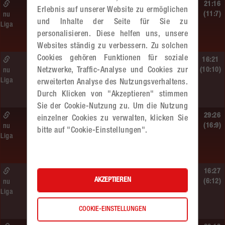
So. 14.06.2026 | 16:40 Uhr |
21:16
Erlebnis auf unserer Website zu ermöglichen
MU13
(11:7)
nu
und Inhalte der Seite für Sie zu
Liga
BT Füchse –
personalisieren. Diese helfen uns, unsere
MADx WAT Atzgersdorf
Websites ständig zu verbessern. Zu solchen
Cookies gehören Funktionen für soziale
So. 14.06.2026 | 14:30 Uhr |
16:21
Netzwerke, Traffic-Analyse und Cookies zur
ÖMS WU12 Finale
(10:10)
nu
Liga
erweiterten Analyse des Nutzungsverhaltens.
SG HIT/UHC Absam –
MADx WAT Atzgersdorf
Durch Klicken von "Akzeptieren" stimmen
Sie der Cookie-Nutzung zu. Um die Nutzung
So. 14.06.2026 | 13:20 Uhr |
29:26
einzelner Cookies zu verwalten, klicken Sie
MU13
(16:9)
nu
bitte auf "Cookie-Einstellungen".
Liga
Sportunion DIE FALKEN St. Pölten –
MADx WAT Atzgersdorf
So. 14.06.2026 | 11:20 Uhr |
16:27
AKZEPTIEREN
MU13
(6:12)
nu
Liga
MADx WAT Atzgersdorf –
roomz JAGS Devils
COOKIE-EINSTELLUNGEN