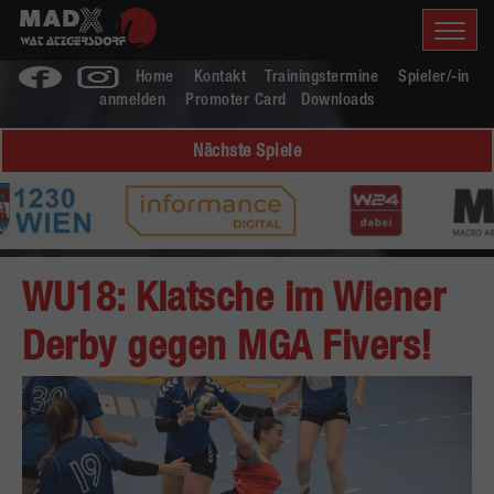
Home
Kontakt
Trainingstermine
Spieler/-in
anmelden
Promoter Card
Downloads
Nächste Spiele
WU18: Klatsche im Wiener
Derby gegen MGA Fivers!