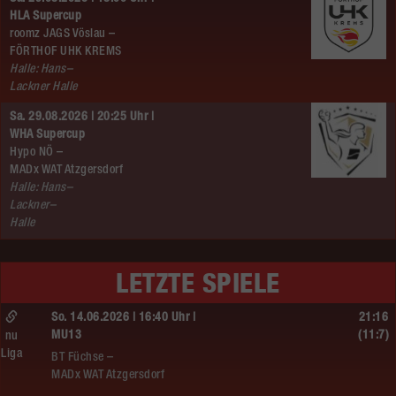
HLA Supercup
roomz JAGS Vöslau –
FÖRTHOF UHK KREMS
Halle: Hans–
Lackner Halle
Sa. 29.08.2026 | 20:25 Uhr |
WHA Supercup
Hypo NÖ –
MADx WAT Atzgersdorf
Halle: Hans–
Lackner–
Halle
LETZTE SPIELE
So. 14.06.2026 | 16:40 Uhr |
21:16
MU13
(11:7)
nu
Liga
BT Füchse –
MADx WAT Atzgersdorf