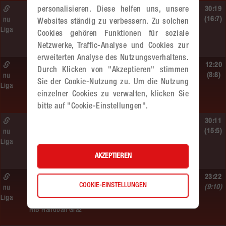
Sa. 13.06.2026 | 19:05 Uhr |
30:19
personalisieren. Diese helfen uns, unsere
WU12
(16:7)
nu
Websites ständig zu verbessern. Zu solchen
Liga
MADx WAT Atzgersdorf –
Cookies gehören Funktionen für soziale
HIB Handball Graz
Netzwerke, Traffic-Analyse und Cookies zur
erweiterten Analyse des Nutzungsverhaltens.
Sa. 13.06.2026 | 14:30 Uhr |
12:20
Durch Klicken von "Akzeptieren" stimmen
WU12
(8:8)
nu
Sie der Cookie-Nutzung zu. Um die Nutzung
Liga
Hypo NÖ –
einzelner Cookies zu verwalten, klicken Sie
MADx WAT Atzgersdorf
bitte auf "Cookie-Einstellungen".
Sa. 13.06.2026 | 10:50 Uhr |
30:11
WU12
(15:5)
nu
Liga
MADx WAT Atzgersdorf –
HC LINZ AG Ladies
AKZEPTIEREN
So. 07.06.2026 | 14:30 Uhr |
23:22
COOKIE-EINSTELLUNGEN
WU18
(9:10)
nu
Liga
MADx WAT Atzgersdorf –
HIB Handball Graz