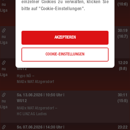
einzelner Cookies zu verwalten, klicken Sie
ÖMS WU12 HF
(10:6)
nu
bitte auf "Cookie-Einstellungen".
Liga
SC HIT/UHC Absam –
MADx WAT Atzgersdorf
Sa. 13.06.2026 | 19:05 Uhr |
30:19
WU12
(16:7)
nu
AKZEPTIEREN
Liga
MADx WAT Atzgersdorf –
HIB Handball Graz
COOKIE-EINSTELLUNGEN
Sa. 13.06.2026 | 14:30 Uhr |
12:20
WU12
(8:8)
nu
Liga
Hypo NÖ –
MADx WAT Atzgersdorf
Sa. 13.06.2026 | 10:50 Uhr |
30:11
WU12
(15:5)
nu
Liga
MADx WAT Atzgersdorf –
HC LINZ AG Ladies
So. 07.06.2026 | 14:30 Uhr |
23:22