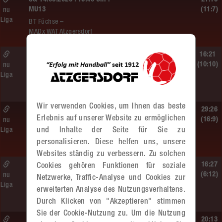
So. 14.06.2026 | 16:40 Uhr |
21:16
MU13
(11:7)
nu
Liga
BT Füchse –
MADx WAT Atzgersdorf
So. 14.06.2026 | 14:30 Uhr |
16:21
ÖMS WU12 Finale
(10:10)
nu
Liga
SG HIT/UHC Absam –
MADx WAT Atzgersdorf
Wir verwenden Cookies, um Ihnen das beste
So. 14.06.2026 | 13:20 Uhr |
29:26
Erlebnis auf unserer Website zu ermöglichen
MU13
(16:9)
nu
und Inhalte der Seite für Sie zu
Liga
Sportunion DIE FALKEN St. Pölten –
personalisieren. Diese helfen uns, unsere
MADx WAT Atzgersdorf
Websites ständig zu verbessern. Zu solchen
So. 14.06.2026 | 11:20 Uhr |
16:27
Cookies gehören Funktionen für soziale
MU13
(6:12)
nu
Netzwerke, Traffic-Analyse und Cookies zur
Liga
MADx WAT Atzgersdorf –
erweiterten Analyse des Nutzungsverhaltens.
roomz JAGS Devils
Durch Klicken von "Akzeptieren" stimmen
Sie der Cookie-Nutzung zu. Um die Nutzung
So. 14.06.2026 | 10:30 Uhr |
20:13