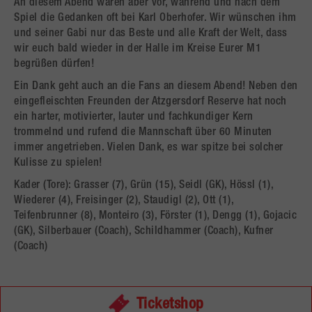
An diesem Abend waren aber vor, während und nach dem
Spiel die Gedanken oft bei Karl Oberhofer. Wir wünschen ihm
und seiner Gabi nur das Beste und alle Kraft der Welt, dass
wir euch bald wieder in der Halle im Kreise Eurer M1
begrüßen dürfen!
Ein Dank geht auch an die Fans an diesem Abend! Neben den
eingefleischten Freunden der Atzgersdorf Reserve hat noch
ein harter, motivierter, lauter und fachkundiger Kern
trommelnd und rufend die Mannschaft über 60 Minuten
immer angetrieben. Vielen Dank, es war spitze bei solcher
Kulisse zu spielen!
Kader (Tore): Grasser (7), Grün (15), Seidl (GK), Hössl (1),
Wiederer (4), Freisinger (2), Staudigl (2), Ott (1),
Teifenbrunner (8), Monteiro (3), Förster (1), Dengg (1), Gojacic
(GK), Silberbauer (Coach), Schildhammer (Coach), Kufner
(Coach)
Ticketshop