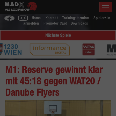
Home
Kontakt
Trainingstermine
Spieler/-in
anmelden
Promoter Card
Downloads
Nächste Spiele
M1: Reserve gewinnt klar
mit 45:18 gegen WAT20 /
Danube Flyers