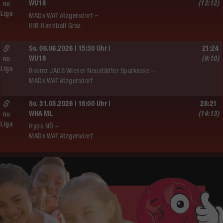
WU18
(12:12)
nu
Liga
MADx WAT Atzgersdorf –
HIB Handball Graz
So. 06.06.2026 | 15:30 Uhr |
21:24
WU18
(9:10)
nu
Liga
Roomz JAGS Wiener Neustädter Sparkasse –
MADx WAT Atzgersdorf
So. 31.05.2026 | 18:00 Uhr |
28:21
WHA ML
(14:13)
nu
Liga
Hypo NÖ –
MADx WAT Atzgersdorf