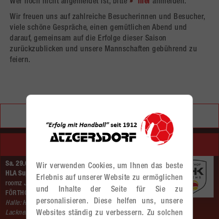
Wer noch nicht angemeldet ist, bitte
hier
anmelden.
Wir freuen uns auf zahlreiche Besucherinnen und Besucher,
viele schöne Gespräche, einen gemütlichen Abend und
darauf, gemeinsam auf die Erfolge dieser Saison
zurückzublicken und unsere Mannschaften gebührend zu
feiern.
Ticketshop
NÄCHSTE SPIELE
Sa. 29.08.2026 | 18:00 Uhr |
Wir verwenden Cookies, um Ihnen das beste
HLA Supercup
Erlebnis auf unserer Website zu ermöglichen
roomz JAGS Vöslau –
und Inhalte der Seite für Sie zu
FÖRTHOF UHK KREMS
personalisieren. Diese helfen uns, unsere
Halle: Hans–
Websites ständig zu verbessern. Zu solchen
Lackner Halle