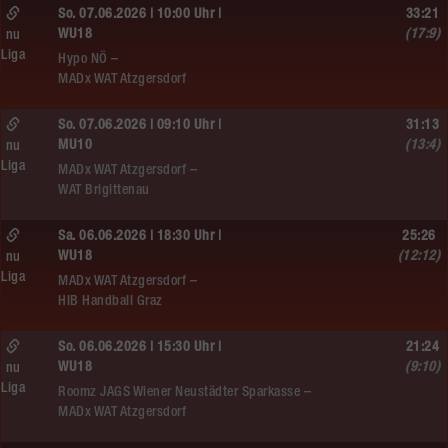
So. 07.06.2026 | 10:00 Uhr |
33:21
WU18
(17:9)
nu
Liga
Hypo NÖ –
MADx WAT Atzgersdorf
So. 07.06.2026 | 09:10 Uhr |
31:13
MU10
(13:4)
nu
Liga
MADx WAT Atzgersdorf –
WAT Brigittenau
Sa. 06.06.2026 | 18:30 Uhr |
25:26
WU18
(12:12)
nu
Liga
MADx WAT Atzgersdorf –
HIB Handball Graz
So. 06.06.2026 | 15:30 Uhr |
21:24
WU18
(9:10)
nu
Liga
Roomz JAGS Wiener Neustädter Sparkasse –
MADx WAT Atzgersdorf