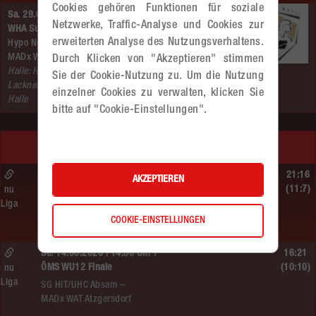
Cookies gehören Funktionen für soziale
Sa. 29.08.2026 | 20:25 Uhr |
Netzwerke, Traffic-Analyse und Cookies zur
WHA Supercup
erweiterten Analyse des Nutzungsverhaltens.
Hypo NÖ –
MADx WAT Atzgersdorf
Durch Klicken von "Akzeptieren" stimmen
Halle: Hans–
Sie der Cookie-Nutzung zu. Um die Nutzung
Lackner–
einzelner Cookies zu verwalten, klicken Sie
Halle
bitte auf "Cookie-Einstellungen".
LETZTE SPIELE
So. 14.06.2026 | 16:40 Uhr |
21:16
AKZEPTIEREN
MU13
(11:7)
nu
Liga
BT Füchse –
COOKIE-EINSTELLUNGEN
MADx WAT Atzgersdorf
So. 14.06.2026 | 14:30 Uhr |
16:21
ÖMS WU12 Finale
(10:10)
nu
Liga
SG HIT/UHC Absam –
MADx WAT Atzgersdorf