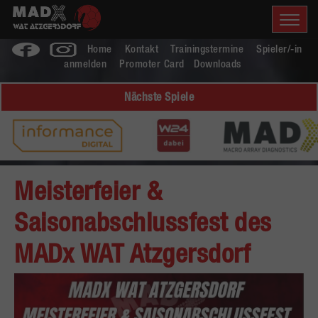
Home
Kontakt
Trainingstermine
Spieler/-in
anmelden
Promoter Card
Downloads
Nächste Spiele
Meisterfeier &
Saisonabschlussfest des
MADx WAT Atzgersdorf