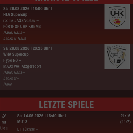
Sa. 29.08.2026 | 18:00 Uhr |
HLA Supercup
roomz JAGS Vöslau –
FÖRTHOF UHK KREMS
Halle: Hans–
Lackner Halle
Sa. 29.08.2026 | 20:25 Uhr |
WHA Supercup
Hypo NÖ –
MADx WAT Atzgersdorf
Halle: Hans–
Lackner–
Halle
LETZTE SPIELE
So. 14.06.2026 | 16:40 Uhr |
21:16
MU13
(11:7)
nu
Liga
BT Füchse –