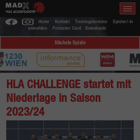
Home
Kontakt
Trainingstermine
Spieler/-in
anmelden
Promoter Card
Downloads
Nächste Spiele
HLA CHALLENGE startet mit
Niederlage in Saison
2023/24