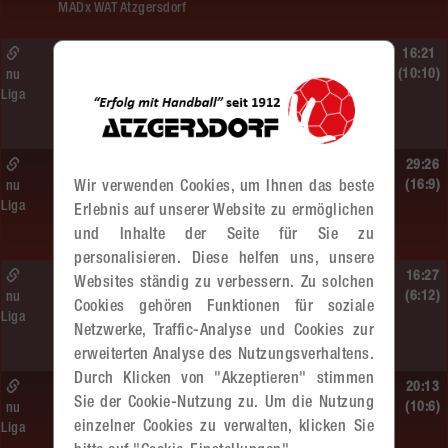
MADx WAT Atzgersdorf
So. 14.06.2026 | 14:30 Uhr |
16:21
ÖMS WU12 Finale
(10:10)
nu
Liga
SG HIT/UHC Absam –
MADx WAT Atzgersdorf
So. 14.06.2026 | 13:20 Uhr |
29:26
MU13
(16:9)
nu
Wir verwenden Cookies, um Ihnen das beste
Liga
Sportunion DIE FALKEN St. Pölten –
Erlebnis auf unserer Website zu ermöglichen
MADx WAT Atzgersdorf
und Inhalte der Seite für Sie zu
personalisieren. Diese helfen uns, unsere
So. 14.06.2026 | 11:20 Uhr |
16:27
Websites ständig zu verbessern. Zu solchen
MU13
(6:12)
nu
Cookies gehören Funktionen für soziale
Liga
MADx WAT Atzgersdorf –
Netzwerke, Traffic-Analyse und Cookies zur
roomz JAGS Devils
erweiterten Analyse des Nutzungsverhaltens.
Durch Klicken von "Akzeptieren" stimmen
So. 14.06.2026 | 10:30 Uhr |
20:13
Sie der Cookie-Nutzung zu. Um die Nutzung
ÖMS WU12 HF
(10:6)
nu
einzelner Cookies zu verwalten, klicken Sie
Liga
SC HIT/UHC Absam –