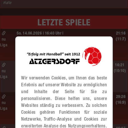
Halle
LETZTE SPIELE
So. 14.06.2026 | 16:40 Uhr |
21:16
MU13
(11:7)
nu
Liga
BT Füchse –
MADx WAT Atzgersdorf
So. 14.06.2026 | 14:30 Uhr |
16:21
ÖMS WU12 Finale
(10:10)
nu
Liga
SG HIT/UHC Absam –
Wir verwenden Cookies, um Ihnen das beste
MADx WAT Atzgersdorf
Erlebnis auf unserer Website zu ermöglichen
und Inhalte der Seite für Sie zu
So. 14.06.2026 | 13:20 Uhr |
29:26
personalisieren. Diese helfen uns, unsere
MU13
(16:9)
nu
Websites ständig zu verbessern. Zu solchen
Liga
Sportunion DIE FALKEN St. Pölten –
Cookies gehören Funktionen für soziale
MADx WAT Atzgersdorf
Netzwerke, Traffic-Analyse und Cookies zur
erweiterten Analyse des Nutzungsverhaltens.