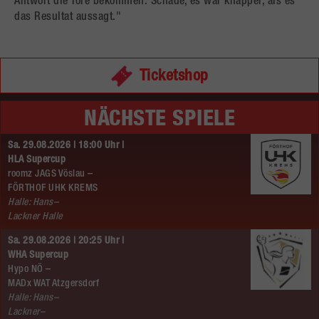
Antwort die Tore bekommen. Schade, es war knapper, als es
das Resultat aussagt."
Ticketshop
NÄCHSTE SPIELE
Sa. 29.08.2026 | 18:00 Uhr |
HLA Supercup
roomz JAGS Vöslau –
FÖRTHOF UHK KREMS
Halle: Hans–
Lackner Halle
Sa. 29.08.2026 | 20:25 Uhr |
WHA Supercup
Hypo NÖ –
MADx WAT Atzgersdorf
Halle: Hans–
Lackner–