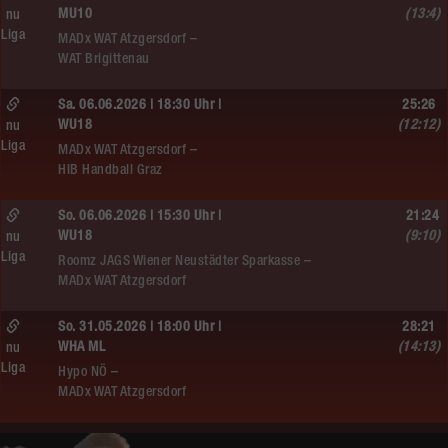
MU10
(13:4)
nu
Liga
MADx WAT Atzgersdorf –
WAT Brigittenau
Sa. 06.06.2026 | 18:30 Uhr |
25:26
WU18
(12:12)
nu
Liga
MADx WAT Atzgersdorf –
HIB Handball Graz
So. 06.06.2026 | 15:30 Uhr |
21:24
WU18
(9:10)
nu
Liga
Roomz JAGS Wiener Neustädter Sparkasse –
MADx WAT Atzgersdorf
So. 31.05.2026 | 18:00 Uhr |
28:21
WHA ML
(14:13)
nu
Liga
Hypo NÖ –
MADx WAT Atzgersdorf