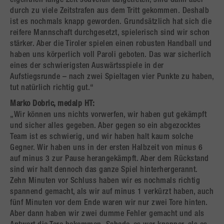
eigentlich lange Zeit souverän aufgetreten, sind dann aber
durch zu viele Zeitstrafen aus dem Tritt gekommen. Deshalb
ist es nochmals knapp geworden. Grundsätzlich hat sich die
reifere Mannschaft durchgesetzt, spielerisch sind wir schon
stärker. Aber die Tiroler spielen einen robusten Handball und
haben uns körperlich voll Paroli geboten. Das war sicherlich
eines der schwierigsten Auswärtsspiele in der
Aufstiegsrunde – nach zwei Spieltagen vier Punkte zu haben,
tut natürlich richtig gut.“
Marko Dobric, medalp HT:
„Wir können uns nichts vorwerfen, wir haben gut gekämpft
und sicher alles gegeben. Aber gegen so ein abgezocktes
Team ist es schwierig, und wir haben halt kaum solche
Gegner. Wir haben uns in der ersten Halbzeit von minus 6
auf minus 3 zur Pause herangekämpft. Aber dem Rückstand
sind wir halt dennoch das ganze Spiel hinterhergerannt.
Zehn Minuten vor Schluss haben wir es nochmals richtig
spannend gemacht, als wir auf minus 1 verkürzt haben, auch
fünf Minuten vor dem Ende waren wir nur zwei Tore hinten.
Aber dann haben wir zwei dumme Fehler gemacht und als