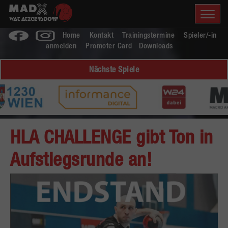
Home
Kontakt
Trainingstermine
Spieler/-in
anmelden
Promoter Card
Downloads
Nächste Spiele
HLA CHALLENGE gibt Ton in
Aufstiegsrunde an!