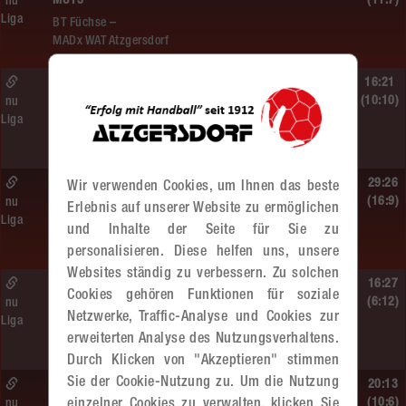
MU13
(11:7)
nu
Liga
BT Füchse –
MADx WAT Atzgersdorf
So. 14.06.2026 | 14:30 Uhr |
16:21
ÖMS WU12 Finale
(10:10)
nu
Liga
SG HIT/UHC Absam –
MADx WAT Atzgersdorf
So. 14.06.2026 | 13:20 Uhr |
29:26
Wir verwenden Cookies, um Ihnen das beste
MU13
(16:9)
nu
Erlebnis auf unserer Website zu ermöglichen
Liga
Sportunion DIE FALKEN St. Pölten –
und Inhalte der Seite für Sie zu
MADx WAT Atzgersdorf
personalisieren. Diese helfen uns, unsere
Websites ständig zu verbessern. Zu solchen
So. 14.06.2026 | 11:20 Uhr |
16:27
Cookies gehören Funktionen für soziale
MU13
(6:12)
nu
Netzwerke, Traffic-Analyse und Cookies zur
Liga
MADx WAT Atzgersdorf –
erweiterten Analyse des Nutzungsverhaltens.
roomz JAGS Devils
Durch Klicken von "Akzeptieren" stimmen
Sie der Cookie-Nutzung zu. Um die Nutzung
So. 14.06.2026 | 10:30 Uhr |
20:13
ÖMS WU12 HF
(10:6)
einzelner Cookies zu verwalten, klicken Sie
nu