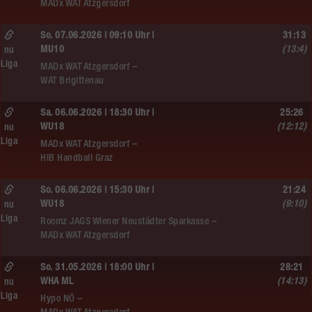
MADx WAT Atzgersdorf
So. 07.06.2026 | 09:10 Uhr |
31:13
MU10
(13:4)
nu
Liga
MADx WAT Atzgersdorf –
WAT Brigittenau
Sa. 06.06.2026 | 18:30 Uhr |
25:26
WU18
(12:12)
nu
Liga
MADx WAT Atzgersdorf –
HIB Handball Graz
So. 06.06.2026 | 15:30 Uhr |
21:24
WU18
(9:10)
nu
Liga
Roomz JAGS Wiener Neustädter Sparkasse –
MADx WAT Atzgersdorf
So. 31.05.2026 | 18:00 Uhr |
28:21
WHA ML
(14:13)
nu
Liga
Hypo NÖ –