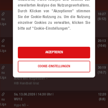
MADx WAT Atzgersdorf
erweiterten Analyse des Nutzungsverhaltens.
Durch Klicken von "Akzeptieren" stimmen
So. 14.06.2026 | 11:20 Uhr |
16:27
Sie der Cookie-Nutzung zu. Um die Nutzung
MU13
(6:12)
nu
einzelner Cookies zu verwalten, klicken Sie
Liga
MADx WAT Atzgersdorf –
bitte auf "Cookie-Einstellungen".
roomz JAGS Devils
So. 14.06.2026 | 10:30 Uhr |
20:13
ÖMS WU12 HF
(10:6)
nu
Liga
SC HIT/UHC Absam –
AKZEPTIEREN
MADx WAT Atzgersdorf
COOKIE-EINSTELLUNGEN
Sa. 13.06.2026 | 19:05 Uhr |
30:19
WU12
(16:7)
nu
Liga
MADx WAT Atzgersdorf –
HIB Handball Graz
Sa. 13.06.2026 | 14:30 Uhr |
12:20
WU12
(8:8)
nu
Liga
Hypo NÖ –