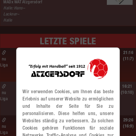
MADx WAT Atzgersdorf
Halle: Hans–
Lackner–
Halle
LETZTE SPIELE
So. 14.06.2026 | 16:40 Uhr |
21:16
MU13
(11:7)
nu
Liga
BT Füchse –
MADx WAT Atzgersdorf
So. 14.06.2026 | 14:30 Uhr |
16:21
Wir verwenden Cookies, um Ihnen das beste
ÖMS WU12 Finale
(10:10)
nu
Erlebnis auf unserer Website zu ermöglichen
Liga
SG HIT/UHC Absam –
und Inhalte der Seite für Sie zu
MADx WAT Atzgersdorf
personalisieren. Diese helfen uns, unsere
So. 14.06.2026 | 13:20 Uhr |
29:26
Websites ständig zu verbessern. Zu solchen
MU13
(16:9)
nu
Cookies gehören Funktionen für soziale
Liga
Sportunion DIE FALKEN St. Pölten –
Netzwerke, Traffic-Analyse und Cookies zur