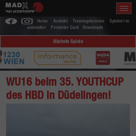
Home
Kontakt
Trainingstermine
Spieler/-in
anmelden
Promoter Card
Downloads
Nächste Spiele
WU16 beim 35. YOUTHCUP
des HBD in Düdelingen!