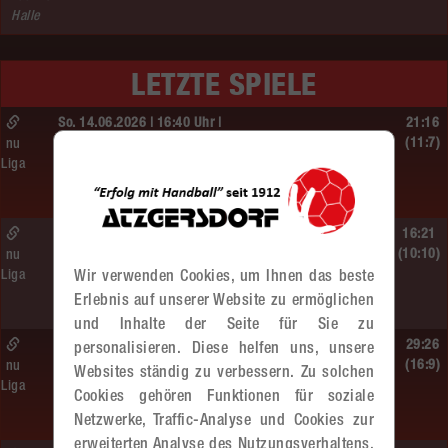
Halle
LETZTE SPIELE
So. 14.06.2026 | 16:40 Uhr |
21:16
MU13
(11:7)
nu
Liga
BT Füchse –
MADx WAT Atzgersdorf
So. 14.06.2026 | 14:30 Uhr |
16:21
ÖMS WU12 Finale
(10:10)
nu
Liga
Wir verwenden Cookies, um Ihnen das beste
SG HIT/UHC Absam –
MADx WAT Atzgersdorf
Erlebnis auf unserer Website zu ermöglichen
und Inhalte der Seite für Sie zu
So. 14.06.2026 | 13:20 Uhr |
29:26
personalisieren. Diese helfen uns, unsere
MU13
(16:9)
nu
Websites ständig zu verbessern. Zu solchen
Liga
Sportunion DIE FALKEN St. Pölten –
Cookies gehören Funktionen für soziale
MADx WAT Atzgersdorf
Netzwerke, Traffic-Analyse und Cookies zur
erweiterten Analyse des Nutzungsverhaltens.