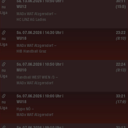
Sa. 13.06.2026 | 10:50 Uhr |
30:11
WU12
(15:5)
nu
Liga
MADx WAT Atzgersdorf –
HC LINZ AG Ladies
So. 07.06.2026 | 14:30 Uhr |
23:22
WU18
(9:10)
nu
Liga
MADx WAT Atzgersdorf –
HIB Handball Graz
So. 07.06.2026 | 10:50 Uhr |
22:24
MU10
(9:13)
nu
Liga
Handball WEST WIEN /3 –
MADx WAT Atzgersdorf
So. 07.06.2026 | 10:00 Uhr |
33:21
WU18
(17:9)
nu
Liga
Hypo NÖ –
MADx WAT Atzgersdorf