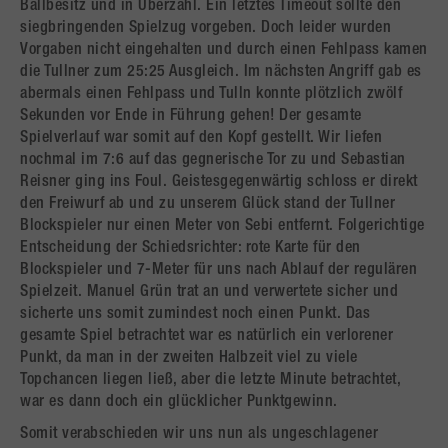
Ballbesitz und in Überzahl. Ein letztes Timeout sollte den
siegbringenden Spielzug vorgeben. Doch leider wurden
Vorgaben nicht eingehalten und durch einen Fehlpass kamen
die Tullner zum 25:25 Ausgleich. Im nächsten Angriff gab es
abermals einen Fehlpass und Tulln konnte plötzlich zwölf
Sekunden vor Ende in Führung gehen! Der gesamte
Spielverlauf war somit auf den Kopf gestellt. Wir liefen
nochmal im 7:6 auf das gegnerische Tor zu und Sebastian
Reisner ging ins Foul. Geistesgegenwärtig schloss er direkt
den Freiwurf ab und zu unserem Glück stand der Tullner
Blockspieler nur einen Meter von Sebi entfernt. Folgerichtige
Entscheidung der Schiedsrichter: rote Karte für den
Blockspieler und 7-Meter für uns nach Ablauf der regulären
Spielzeit. Manuel Grün trat an und verwertete sicher und
sicherte uns somit zumindest noch einen Punkt. Das
gesamte Spiel betrachtet war es natürlich ein verlorener
Punkt, da man in der zweiten Halbzeit viel zu viele
Topchancen liegen ließ, aber die letzte Minute betrachtet,
war es dann doch ein glücklicher Punktgewinn.
Somit verabschieden wir uns nun als ungeschlagener