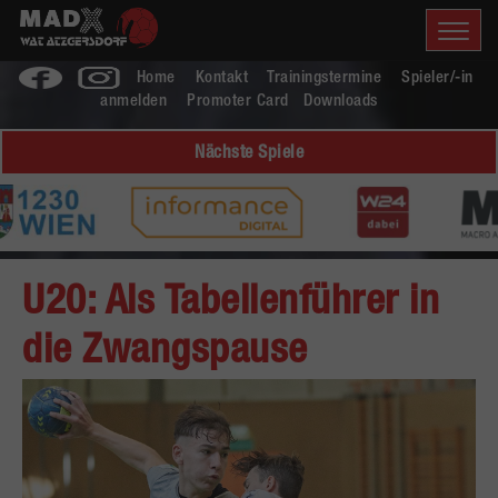
Home
Kontakt
Trainingstermine
Spieler/-in
anmelden
Promoter Card
Downloads
Nächste Spiele
U20: Als Tabellenführer in
die Zwangspause