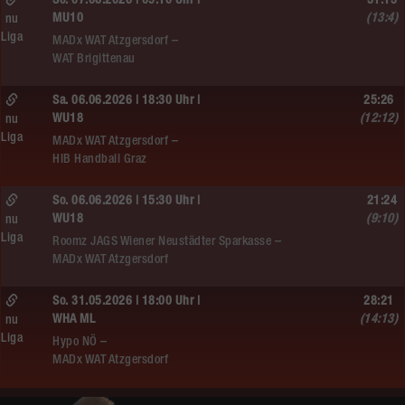
So. 07.06.2026 | 09:10 Uhr |
31:13
MU10
(13:4)
nu
Liga
MADx WAT Atzgersdorf –
WAT Brigittenau
Sa. 06.06.2026 | 18:30 Uhr |
25:26
WU18
(12:12)
nu
Liga
MADx WAT Atzgersdorf –
HIB Handball Graz
So. 06.06.2026 | 15:30 Uhr |
21:24
WU18
(9:10)
nu
Liga
Roomz JAGS Wiener Neustädter Sparkasse –
MADx WAT Atzgersdorf
So. 31.05.2026 | 18:00 Uhr |
28:21
WHA ML
(14:13)
nu
Liga
Hypo NÖ –
MADx WAT Atzgersdorf