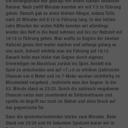
Die Anfangsphase war geprägt von einem starken Sebastian
Reisner. Nach zwölf Minuten konnten wir mit 7:5 in Führung
gehen. Danach gab es einen kleinen Hänger, sodass Tulln
nach 20 Minuten mit 8:10 in Führung lang. In den letzten
zehn Minuten der ersten Hälfte konnten wir allerdings
wieder das Heft in die Hand nehmen und bis zur Halbzeit mit
16:13 in Führung gehen. Man wollte zu Beginn der zweiten
Halbzeit genau dort weiter machen und anfangs gelang es
uns auch. Schnell erhöhte man die Führung auf 18:13.
Danach holte man leider den Gegner durch eigenes
Unvermögen im Abschluss zurück ins Spiel. Anstatt das
Spiel zu entscheiden und auf +7,+8 zu erhöhen (zahlreiche
Chancen von 6 Meter und im 7-Meter wurden leichtfertig im
Minutentakt vergeben) , motivierte man den Gegner. In der
53. Minute stand es 23:23. Durch die zahlreich vergebenen
Chancen verlor man zunehmend an Selbstvertrauen und
spielte im Angriff nur noch im Stehen und ohne Druck auf
das gegnerische Tor.
Dann die spielentscheidenden letzten zwei Minuten. Beim
Stand von 25:24 und 90 Sekunden Spielzeit waren wir in