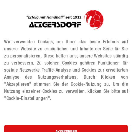
inn, setzen sich die Bad Vöslauer bis zur Minute 26 mit +4 ab. A
dorf - die Wiener kämpfen sich bis zur Pause auf ein -2 heran und 
enn die Heimmannschaft sich noch 3 x mit 4 Toren absetzen kann. In
e besonders kämpferische Leistung und können in Minute 57 das ers
:22 erspielen sie die Gäste den ersten Punkt in der laufenden Meis
nd können somit aus eigener Kraft noch die Top 4 in der Qualirund
Wir verwenden Cookies, um Ihnen das beste Erlebnis auf
unserer Website zu ermöglichen und Inhalte der Seite für Sie
zu personalisieren. Diese helfen uns, unsere Websites ständig
zu verbessern. Zu solchen Cookies gehören Funktionen für
soziale Netzwerke, Traffic-Analyse und Cookies zur erweiterten
Analyse des Nutzungsverhaltens. Durch Klicken von
"Akzeptieren" stimmen Sie der Cookie-Nutzung zu. Um die
Nutzung einzelner Cookies zu verwalten, klicken Sie bitte auf
"Cookie-Einstellungen".