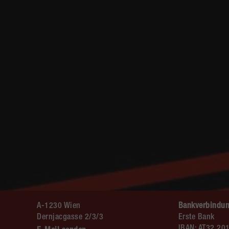
A-1230 Wien
Bankverbindun
Dernjacgasse 2/3/3
Erste Bank
IBAN: AT32 20