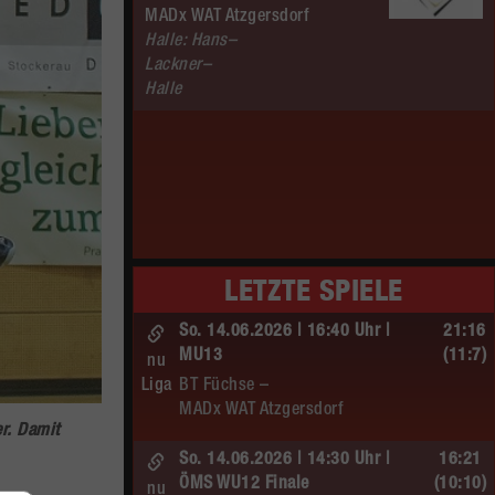
MADx WAT Atzgersdorf
Halle: Hans–
Lackner–
Halle
LETZTE SPIELE
So. 14.06.2026 | 16:40 Uhr |
21:16
MU13
(11:7)
nu
Liga
BT Füchse –
MADx WAT Atzgersdorf
r. Damit
So. 14.06.2026 | 14:30 Uhr |
16:21
ÖMS WU12 Finale
(10:10)
nu