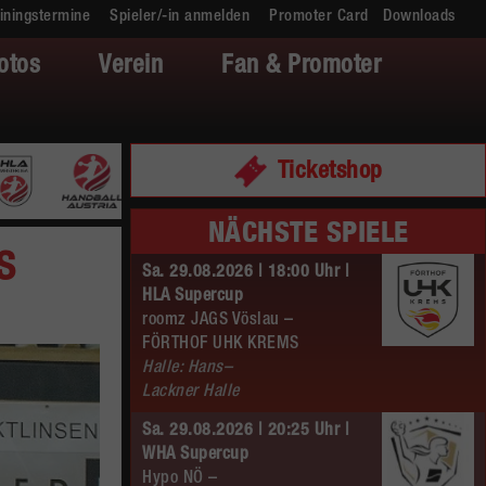
iningstermine
Spieler/-in anmelden
Promoter Card
Downloads
otos
Verein
Fan & Promoter
Ticketshop
NÄCHSTE SPIELE
S
Sa. 29.08.2026 | 18:00 Uhr |
HLA Supercup
roomz JAGS Vöslau –
FÖRTHOF UHK KREMS
Halle: Hans–
Lackner Halle
Sa. 29.08.2026 | 20:25 Uhr |
WHA Supercup
Hypo NÖ –