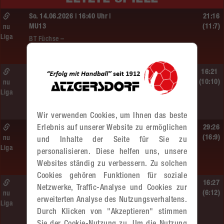
So. 14.06.2026 | 16:40 Uhr |
21:16
MU13
(11:7)
nu
Liga
BT Füchse –
MADx WAT Atzgersdorf
So. 14.06.2026 | 14:30 Uhr |
16:21
ÖMS WU12 Finale
(10:10)
nu
Liga
SG HIT/UHC Absam –
MADx WAT Atzgersdorf
Wir verwenden Cookies, um Ihnen das beste
So. 14.06.2026 | 13:20 Uhr |
Erlebnis auf unserer Website zu ermöglichen
29:26
MU13
(16:9)
nu
und Inhalte der Seite für Sie zu
Liga
Sportunion DIE FALKEN St. Pölten –
personalisieren. Diese helfen uns, unsere
MADx WAT Atzgersdorf
Websites ständig zu verbessern. Zu solchen
Cookies gehören Funktionen für soziale
So. 14.06.2026 | 11:20 Uhr |
16:27
Netzwerke, Traffic-Analyse und Cookies zur
MU13
(6:12)
nu
erweiterten Analyse des Nutzungsverhaltens.
Liga
MADx WAT Atzgersdorf –
Durch Klicken von "Akzeptieren" stimmen
roomz JAGS Devils