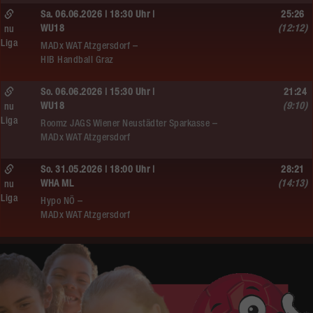
Sa. 06.06.2026 | 18:30 Uhr |
25:26
WU18
(12:12)
nu
Liga
MADx WAT Atzgersdorf –
HIB Handball Graz
So. 06.06.2026 | 15:30 Uhr |
21:24
WU18
(9:10)
nu
Liga
Roomz JAGS Wiener Neustädter Sparkasse –
MADx WAT Atzgersdorf
So. 31.05.2026 | 18:00 Uhr |
28:21
WHA ML
(14:13)
nu
Liga
Hypo NÖ –
MADx WAT Atzgersdorf