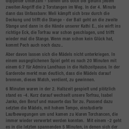
doppelter Unterzahl - stehen uns doch bei gefühlt jedem
zweiten Angriff die 2 Torstangen im Weg. In der 4. Minute
dann das Unfassbare: Meli kämpft sich brav durch die
Deckung und trifft die Stange - der Ball geht an die zweite
Stange und dann in die Hände unserer Kathi E., sie wirft ins
richtige Eck, die Torfrau war schon geschlagen, und trifft
wieder mal die Stange. Wenn man schon kein Glück hat,
kommt Pech auch noch dazu..
Aber davon lassen sich die Mädels nicht unterkriegen. In
einem ausgeglichenen Spiel geht es nach 20 Minuten mit
einem 6:7 für Admira Landhaus in die Halbzeitpause. In der
Garderobe merkt man deutlich, dass die Mädels darauf
brennen, dieses Match, verdient, zu gewinnen.
6 Minuten waren in der 2. Halbzeit gespielt und plötzlich
stand es -4. Kurz darauf wechselt unsere Torfrau, Isabel
Janko, den Beruf und mauerte das Tor zu. Passend dazu
setzten die Mädels, mit hohem Tempo, einstudierte
Laufbewegungen um und kamen zu klaren Torchancen, die
immer wieder verwertet werden konnten. Mit einem -2 geht
es in die letzten spannenden 5 Minuten, in denen sich der