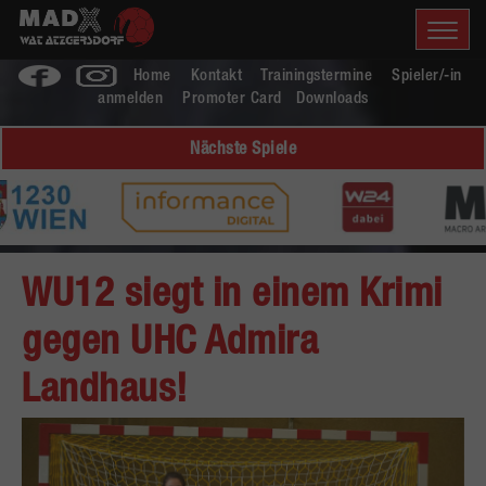
Home
Kontakt
Trainingstermine
Spieler/-in
anmelden
Promoter Card
Downloads
Nächste Spiele
WU12 siegt in einem Krimi
gegen UHC Admira
Landhaus!