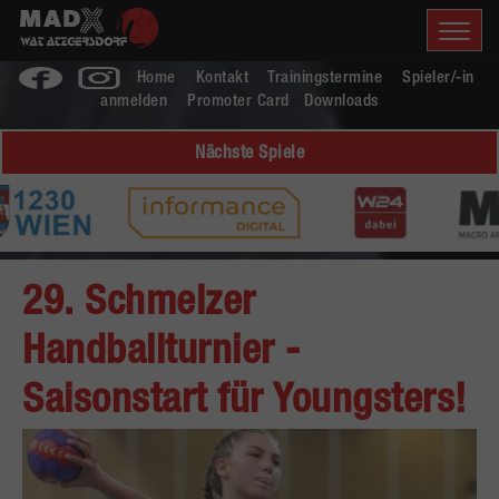
Home
Kontakt
Trainingstermine
Spieler/-in
anmelden
Promoter Card
Downloads
Nächste Spiele
29. Schmelzer
Handballturnier -
Saisonstart für Youngsters!