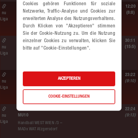
Cookies gehören Funktionen für soziale
Sa. 13.06.2026 | 14:30 Uhr |
12:20
Netzwerke, Traffic-Analyse und Cookies zur
WU12
(8:8)
nu
erweiterten Analyse des Nutzungsverhaltens.
Liga
Hypo NÖ –
Durch Klicken von "Akzeptieren" stimmen
MADx WAT Atzgersdorf
Sie der Cookie-Nutzung zu. Um die Nutzung
einzelner Cookies zu verwalten, klicken Sie
Sa. 13.06.2026 | 10:50 Uhr |
30:11
WU12
(15:5)
nu
bitte auf "Cookie-Einstellungen".
Liga
MADx WAT Atzgersdorf –
HC LINZ AG Ladies
So. 07.06.2026 | 14:30 Uhr |
23:22
AKZEPTIEREN
WU18
(9:10)
nu
Liga
MADx WAT Atzgersdorf –
HIB Handball Graz
COOKIE-EINSTELLUNGEN
So. 07.06.2026 | 10:50 Uhr |
22:24
MU10
(9:13)
nu
Liga
Handball WEST WIEN /3 –
MADx WAT Atzgersdorf