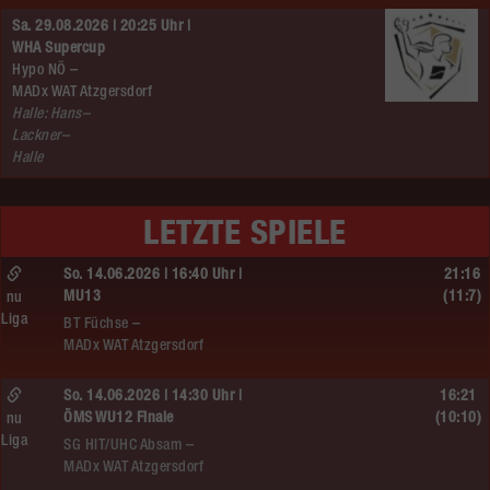
Sa. 29.08.2026 | 20:25 Uhr |
WHA Supercup
Hypo NÖ –
MADx WAT Atzgersdorf
Halle: Hans–
Lackner–
Halle
LETZTE SPIELE
So. 14.06.2026 | 16:40 Uhr |
21:16
MU13
(11:7)
nu
Liga
BT Füchse –
MADx WAT Atzgersdorf
So. 14.06.2026 | 14:30 Uhr |
16:21
ÖMS WU12 Finale
(10:10)
nu
Liga
SG HIT/UHC Absam –
MADx WAT Atzgersdorf