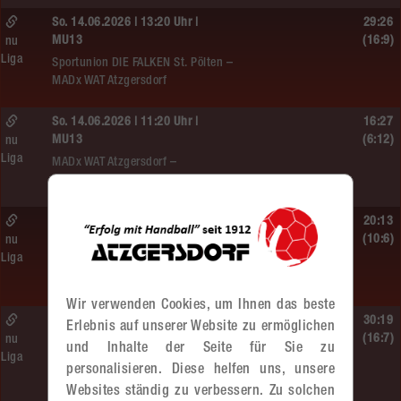
So. 14.06.2026 | 13:20 Uhr |
29:26
MU13
(16:9)
nu
Liga
Sportunion DIE FALKEN St. Pölten –
MADx WAT Atzgersdorf
So. 14.06.2026 | 11:20 Uhr |
16:27
MU13
(6:12)
nu
Liga
MADx WAT Atzgersdorf –
roomz JAGS Devils
So. 14.06.2026 | 10:30 Uhr |
20:13
ÖMS WU12 HF
(10:6)
nu
Liga
SC HIT/UHC Absam –
MADx WAT Atzgersdorf
Wir verwenden Cookies, um Ihnen das beste
Sa. 13.06.2026 | 19:05 Uhr |
30:19
Erlebnis auf unserer Website zu ermöglichen
WU12
(16:7)
nu
und Inhalte der Seite für Sie zu
Liga
MADx WAT Atzgersdorf –
personalisieren. Diese helfen uns, unsere
HIB Handball Graz
Websites ständig zu verbessern. Zu solchen