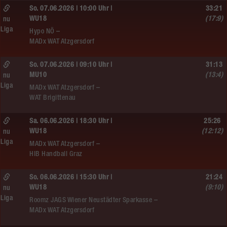
So. 07.06.2026 | 10:00 Uhr |
33:21
WU18
(17:9)
nu
Liga
Hypo NÖ –
MADx WAT Atzgersdorf
So. 07.06.2026 | 09:10 Uhr |
31:13
MU10
(13:4)
nu
Liga
MADx WAT Atzgersdorf –
WAT Brigittenau
Sa. 06.06.2026 | 18:30 Uhr |
25:26
WU18
(12:12)
nu
Liga
MADx WAT Atzgersdorf –
HIB Handball Graz
So. 06.06.2026 | 15:30 Uhr |
21:24
WU18
(9:10)
nu
Liga
Roomz JAGS Wiener Neustädter Sparkasse –
MADx WAT Atzgersdorf