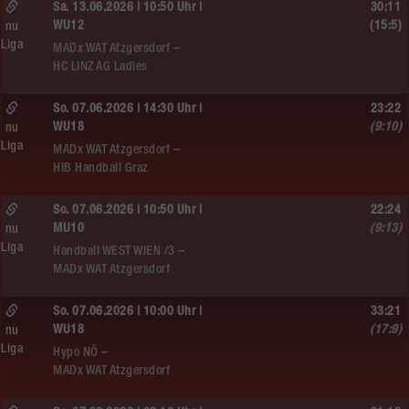
Sa. 13.06.2026 | 10:50 Uhr |
30:11
WU12
(15:5)
nu
Liga
MADx WAT Atzgersdorf –
HC LINZ AG Ladies
So. 07.06.2026 | 14:30 Uhr |
23:22
WU18
(9:10)
nu
Liga
MADx WAT Atzgersdorf –
HIB Handball Graz
So. 07.06.2026 | 10:50 Uhr |
22:24
MU10
(9:13)
nu
Liga
Handball WEST WIEN /3 –
MADx WAT Atzgersdorf
So. 07.06.2026 | 10:00 Uhr |
33:21
WU18
(17:9)
nu
Liga
Hypo NÖ –
MADx WAT Atzgersdorf