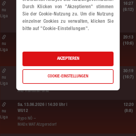
erweiterten Analyse des Nutzungsverhaltens.
So. 14.06.2026 | 11:20 Uhr |
16:27
Durch Klicken von "Akzeptieren" stimmen
MU13
(6:12)
nu
Sie der Cookie-Nutzung zu. Um die Nutzung
Liga
MADx WAT Atzgersdorf –
einzelner Cookies zu verwalten, klicken Sie
roomz JAGS Devils
bitte auf "Cookie-Einstellungen".
So. 14.06.2026 | 10:30 Uhr |
20:13
ÖMS WU12 HF
(10:6)
nu
Liga
SC HIT/UHC Absam –
MADx WAT Atzgersdorf
AKZEPTIEREN
Sa. 13.06.2026 | 19:05 Uhr |
30:19
COOKIE-EINSTELLUNGEN
WU12
(16:7)
nu
Liga
MADx WAT Atzgersdorf –
HIB Handball Graz
Sa. 13.06.2026 | 14:30 Uhr |
12:20
WU12
(8:8)
nu
Liga
Hypo NÖ –
MADx WAT Atzgersdorf