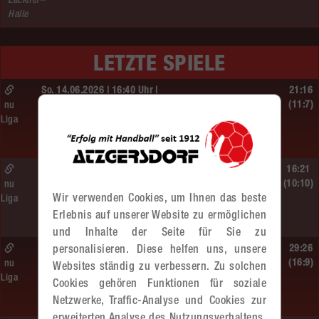
Lackner–
Halle
LETZTE SPIELE
So. 14.06.2026 | 16:40 Uhr |
21:16
MU13
(11:7)
nu
Liga
BT Füchse –
MADx WAT Atzgersdorf
So. 14.06.2026 | 14:30 Uhr |
16:21
ÖMS WU12 Finale
(10:10)
nu
Wir verwenden Cookies, um Ihnen das beste
Liga
SG HIT/UHC Absam –
Erlebnis auf unserer Website zu ermöglichen
MADx WAT Atzgersdorf
und Inhalte der Seite für Sie zu
So. 14.06.2026 | 13:20 Uhr |
29:26
personalisieren. Diese helfen uns, unsere
MU13
(16:9)
nu
Websites ständig zu verbessern. Zu solchen
Liga
Sportunion DIE FALKEN St. Pölten –
Cookies gehören Funktionen für soziale
MADx WAT Atzgersdorf
Netzwerke, Traffic-Analyse und Cookies zur