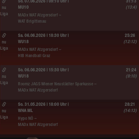
So. 07.06.2026 | 09:10 Uhr |
31:13
MU10
(13:4)
nu
Liga
MADx WAT Atzgersdorf –
WAT Brigittenau
Sa. 06.06.2026 | 18:30 Uhr |
25:26
WU18
(12:12)
nu
Liga
MADx WAT Atzgersdorf –
HIB Handball Graz
So. 06.06.2026 | 15:30 Uhr |
21:24
WU18
(9:10)
nu
Liga
Roomz JAGS Wiener Neustädter Sparkasse –
MADx WAT Atzgersdorf
So. 31.05.2026 | 18:00 Uhr |
28:21
WHA ML
(14:13)
nu
Liga
Hypo NÖ –
MADx WAT Atzgersdorf