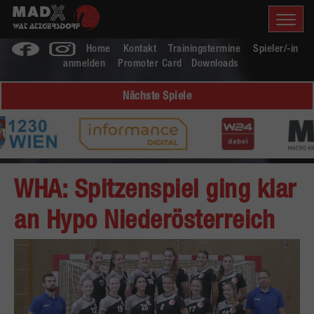
Home
Kontakt
Trainingstermine
Spieler/-in
anmelden
Promoter Card
Downloads
Nächste Spiele
WHA: Spitzenspiel ging klar
an Hypo Niederösterreich